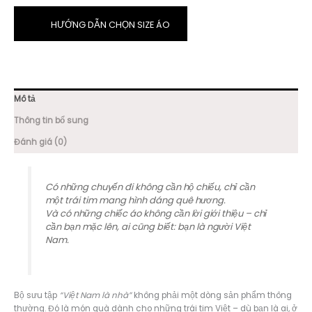
SVN47
số
HƯỚNG DẪN CHỌN SIZE ÁO
lượng
Mô tả
Thông tin bổ sung
Đánh giá (0)
Có những chuyến đi không cần hộ chiếu, chỉ cần
một trái tim mang hình dáng quê hương.
Và có những chiếc áo không cần lời giới thiệu – chỉ
cần bạn mặc lên, ai cũng biết: bạn là người Việt
Nam.
Bộ sưu tập
“Việt Nam là nhà”
không phải một dòng sản phẩm thông
thường. Đó là món quà dành cho những trái tim Việt – dù bạn là ai, ở