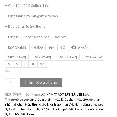
189.000 ₫
– Chất liệu 100% Cotton Nhật.
đến
229.000 ₫
– Định lượng vải 245gsm dày dặn
– Kiểu dáng: Suông thung
– Hình in PET chất lượng, bền & sắc nét.
KEM CHEESE
TRẮNG
ĐEN
ĐỎ
HỒNG PHẤN
Size 1 <15kg
Size 2 <25kg
Size 3 < 35kg
Size 4 <40kg
S
M
L
XL
2XL
XÓA
Thêm vào giỏ hàng
BST
ÁO
SKU:
SVN47
Danh mục:
ÁO IN 1 MẶT
,
ÁO THUN NỮ
,
VIỆT NAM
THUN
Thẻ:
áo cờ đỏ sao vàng
,
áo gia đình mặc lễ
,
áo thun mặc 2/9
,
áo thun
VIỆT
nhóm đi chơi lễ
,
áo thun quốc khánh
,
áo thun Việt Nam
,
đồng phục đẹp
NAM
2/9
,
đồng phục đi chơi lễ
,
lễ 2/9 mặc gì
,
người Việt trẻ
,
outfit quốc khánh
LÀ
2/9
,
tự hào Việt Nam
NHÀ