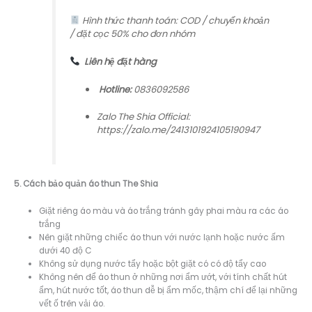
Hình thức thanh toán: COD / chuyển khoản
/ đặt cọc 50% cho đơn nhóm
Liên hệ đặt hàng
Hotline:
0836092586
Zalo The Shia Official:
https://zalo.me/2413101924105190947
5. Cách bảo quản áo thun The Shia
Giặt riêng áo màu và áo trắng tránh gây phai màu ra các áo
trắng
Nên giặt những chiếc áo thun với nước lạnh hoặc nước ấm
dưới 40 độ C
Không sử dụng nước tẩy hoặc bột giặt có có độ tẩy cao
Không nên để áo thun ở những nơi ẩm ướt, với tính chất hút
ẩm, hút nước tốt, áo thun dễ bị ẩm mốc, thậm chí để lại những
vết ố trên vải áo.