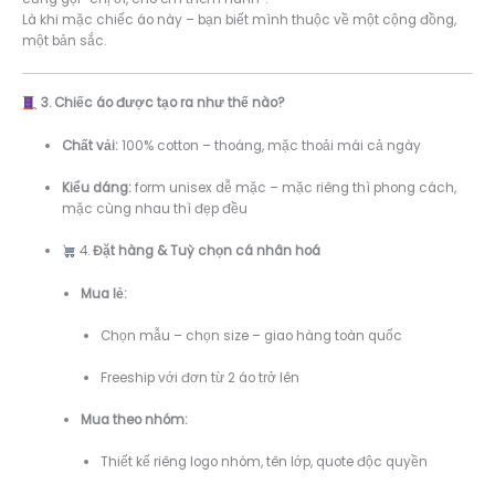
Là khi mặc chiếc áo này – bạn biết mình thuộc về một cộng đồng,
một bản sắc.
3. Chiếc áo được tạo ra như thế nào?
Chất vải:
100% cotton – thoáng, mặc thoải mái cả ngày
Kiểu dáng:
form unisex dễ mặc – mặc riêng thì phong cách,
mặc cùng nhau thì đẹp đều
4.
Đặt hàng & Tuỳ chọn cá nhân hoá
Mua lẻ:
Chọn mẫu – chọn size – giao hàng toàn quốc
Freeship với đơn từ 2 áo trở lên
Mua theo nhóm:
Thiết kế riêng logo nhóm, tên lớp, quote độc quyền