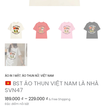
ÁO IN 1 MẶT
,
ÁO THUN NỮ
,
VIỆT NAM
BST ÁO THUN VIỆT NAM LÀ NHÀ
SVN47
Khoảng
189.000
₫
–
229.000
₫
& Free Shipping
giá:
Đặc điểm nổi bật
từ