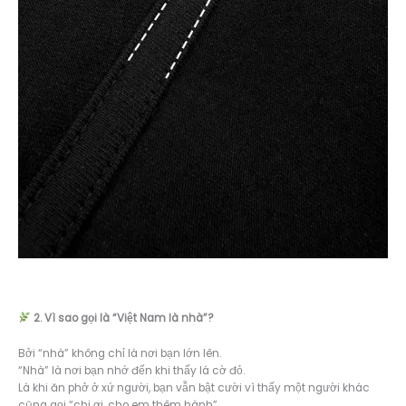
2. Vì sao gọi là “Việt Nam là nhà”?
Bởi “nhà” không chỉ là nơi bạn lớn lên.
“Nhà” là nơi bạn nhớ đến khi thấy lá cờ đỏ.
Là khi ăn phở ở xứ người, bạn vẫn bật cười vì thấy một người khác
cũng gọi “chị ơi, cho em thêm hành”.