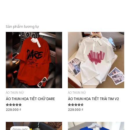
Sản phẩm tương tự
ÁO THUN NỮ
ÁO THUN NỮ
ÁO THUN HỌA TIẾT CHỮ DARE
ÁO THUN HỌA TIẾT TRÁI TIM V2
Được xếp
229.000
₫
Được xếp
229.000
₫
hạng
hạng
4.80
4.64
5 sao
5 sao
Giảm giá!
Giảm giá!