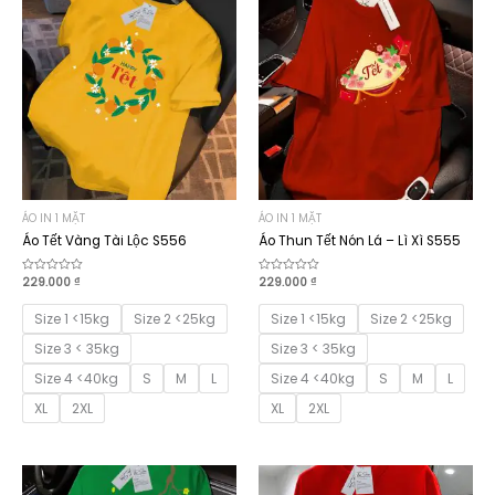
ÁO IN 1 MẶT
ÁO IN 1 MẶT
Áo Tết Vàng Tài Lộc S556
Áo Thun Tết Nón Lá – Lì Xì S555
Được
229.000
₫
Được
229.000
₫
xếp
xếp
hạng
hạng
0
0
Size 1 <15kg
Size 2 <25kg
Size 1 <15kg
Size 2 <25kg
5
5
sao
sao
Size 3 < 35kg
Size 3 < 35kg
Size 4 <40kg
S
M
L
Size 4 <40kg
S
M
L
XL
2XL
XL
2XL