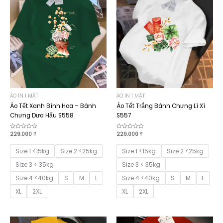
ÁO IN 1 MẶT
ÁO IN 1 MẶT
Áo Tết Xanh Bình Hoa – Bánh
Áo Tết Trắng Bánh Chưng Lì Xì
Chưng Dưa Hấu S558
S557
Được
229.000
₫
Được
229.000
₫
xếp
xếp
hạng
hạng
0
0
Size 1 <15kg
Size 2 <25kg
Size 1 <15kg
Size 2 <25kg
5
5
sao
sao
Size 3 < 35kg
Size 3 < 35kg
Size 4 <40kg
S
M
L
Size 4 <40kg
S
M
L
XL
2XL
XL
2XL