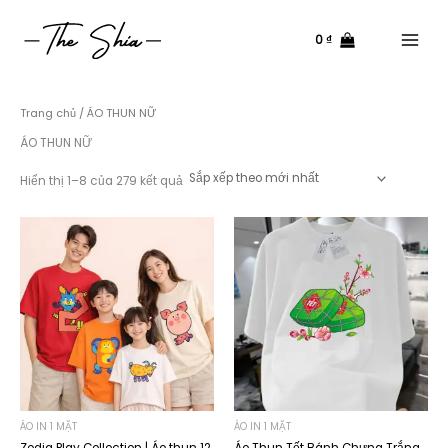
Nhảy
tới
0
₫
nội
Main
dung
Menu
Trang chủ
/ ÁO THUN NỮ
ÁO THUN NỮ
Đã
Hiển thị 1–8 của 279 kết quả
sắp
xếp
theo
mới
nhất
ÁO IN 1 MẶT
ÁO IN 1 MẶT
Zodia Play Collection | Áo thun 12
Áo Thun Tết Bánh Chưng Trắng