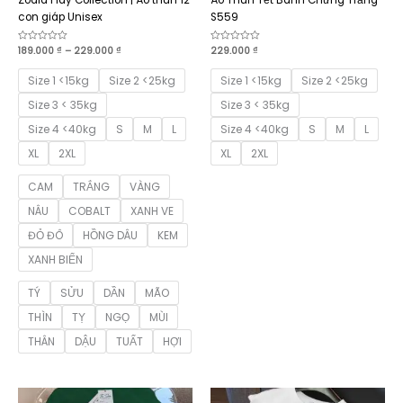
con giáp Unisex
S559
Khoảng
Được
189.000
₫
–
229.000
₫
Được
229.000
₫
xếp
xếp
giá:
hạng
hạng
từ
0
0
Size 1 <15kg
Size 2 <25kg
Size 1 <15kg
Size 2 <25kg
189.000 ₫
5
5
sao
sao
đến
Size 3 < 35kg
Size 3 < 35kg
229.000 ₫
Size 4 <40kg
S
M
L
Size 4 <40kg
S
M
L
XL
2XL
XL
2XL
CAM
TRẮNG
VÀNG
NÂU
COBALT
XANH VE
ĐỎ ĐÔ
HỒNG DÂU
KEM
XANH BIỂN
TÝ
SỬU
DẦN
MÃO
THÌN
TỴ
NGỌ
MÙI
THÂN
DẬU
TUẤT
HỢI