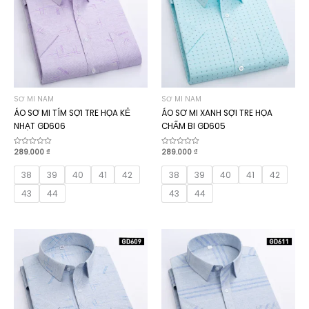
SƠ MI NAM
SƠ MI NAM
ÁO SƠ MI TÍM SỢI TRE HỌA KẺ
ÁO SƠ MI XANH SỢI TRE HỌA
NHẠT GD606
CHẤM BI GD605
Được
289.000
₫
Được
289.000
₫
xếp
xếp
hạng
hạng
0
0
38
39
40
41
42
38
39
40
41
42
5
5
sao
sao
43
44
43
44