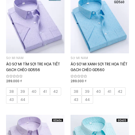
SƠ MI NAM
SƠ MI NAM
ÁO SƠ MI TÍM SỢI TRE HỌA TIẾT
ÁO SƠ MI XANH SỢI TRE HỌA TIẾT
GẠCH CHÉO GD556
GẠCH CHÉO GD560
Được
289.000
₫
Được
289.000
₫
xếp
xếp
hạng
hạng
0
0
38
39
40
41
42
38
39
40
41
42
5
5
sao
sao
43
44
43
44