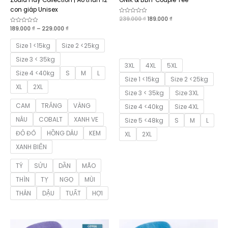
con giáp Unisex
Giá
Giá
Được
239.000
₫
189.000
₫
xếp
gốc
hiện
Khoảng
Được
189.000
₫
–
229.000
₫
hạng
là:
tại
xếp
0
giá:
239.000 ₫.
là:
hạng
5
từ
0
sao
189.000 ₫.
Size 1 <15kg
Size 2 <25kg
189.000 ₫
5
sao
đến
Size 3 < 35kg
229.000 ₫
3XL
4XL
5XL
Size 4 <40kg
S
M
L
Size 1 <15kg
Size 2 <25kg
XL
2XL
Size 3 < 35kg
Size 3XL
CAM
TRẮNG
VÀNG
Size 4 <40kg
Size 4XL
NÂU
COBALT
XANH VE
Size 5 <48kg
S
M
L
ĐỎ ĐÔ
HỒNG DÂU
KEM
XL
2XL
XANH BIỂN
TÝ
SỬU
DẦN
MÃO
THÌN
TỴ
NGỌ
MÙI
THÂN
DẬU
TUẤT
HỢI