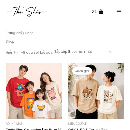
Nhảy
tới
0
₫
nội
Main
dung
Menu
Trang chủ
/ Shop
Shop
Đã
Hiển thị 1–8 của 351 kết quả
sắp
xếp
theo
mới
nhất
Giảm giá!
ÁO IN 1 MẶT
SHIA COUPLE
Zodia Play Collection | Áo thun 12
ONIK & BBIT Couple Tee