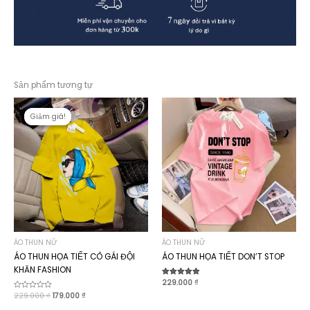
Sản phẩm tương tự
Giảm giá!
Giảm giá!
ÁO THUN NỮ
ÁO THUN NỮ
ÁO THUN HỌA TIẾT CÔ GÁI ĐỘI
ÁO THUN HỌA TIẾT DON’T STOP
KHĂN FASHION
Được xếp
229.000
₫
hạng
Giá
Giá
Được
229.000
₫
179.000
₫
4.90
xếp
5 sao
gốc
hiện
hạng