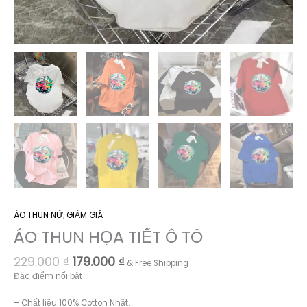
ÁO THUN NỮ
,
GIẢM GIÁ
ÁO THUN HỌA TIẾT Ô TÔ
Giá
Giá
229.000
₫
179.000
₫
& Free Shipping
gốc
hiện
Đặc điểm nổi bật
là:
tại
229.000 ₫.
là:
– Chất liệu 100% Cotton Nhật.