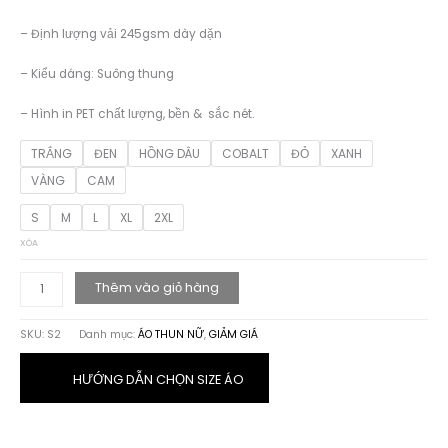
179.000 ₫.
– Định lượng vải 245gsm dày dặn
– Kiểu dáng: Suông thung
– Hình in PET chất lượng, bền & sắc nét.
TRẮNG
ĐEN
HỒNG DÂU
COBALT
ĐỎ
XANH
VÀNG
CAM
S
M
L
XL
2XL
XÓA
ÁO
Thêm vào giỏ hàng
THUN
HỌA
SKU:
S2
Danh mục:
ÁO THUN NỮ
,
GIẢM GIÁ
TIẾT
Ô
TÔ
HƯỚNG DẪN CHỌN SIZE ÁO
số
lượng