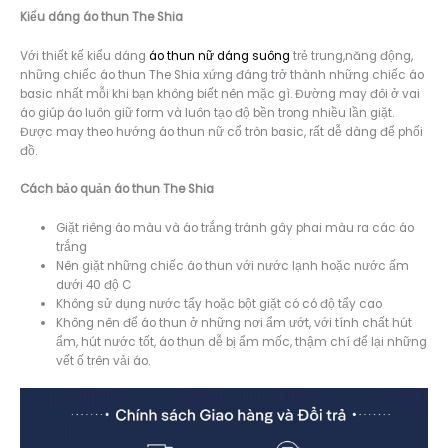
Kiểu dáng á
o thun The Shia
Với thiết kế kiểu dáng
áo thun nữ dáng suông
trẻ trung,năng động,
những chiếc áo thun The Shia xứng đáng trở thành những chiếc áo
basic nhất mỗi khi bạn không biết nên mặc gì. Đường may đôi ở vai
áo giúp áo luôn giữ form và luôn tạo độ bền trong nhiều lần giặt.
Được may theo hướng áo thun nữ cổ tròn basic, rất dễ dàng để phối
đồ.
Cách bảo quản áo thun The Shia
Giặt riêng áo màu và áo trắng tránh gây phai màu ra các áo
trắng
Nên giặt những chiếc áo thun với nước lạnh hoặc nước ấm
dưới 40 độ C
Không sử dụng nước tẩy hoặc bột giặt có có độ tẩy cao
Không nên để áo thun ở những nơi ẩm ướt, với tính chất hút
ẩm, hút nước tốt, áo thun dễ bị ẩm mốc, thậm chí để lại những
vết ố trên vải áo.