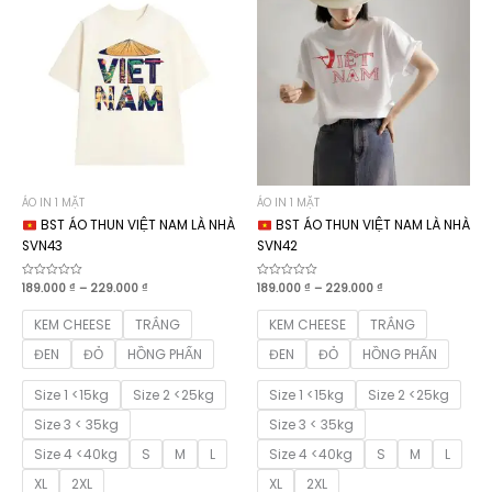
ÁO IN 1 MẶT
ÁO IN 1 MẶT
BST ÁO THUN VIỆT NAM LÀ NHÀ
BST ÁO THUN VIỆT NAM LÀ NHÀ
SVN43
SVN42
Khoảng
Khoảng
Được
189.000
₫
–
229.000
₫
Được
189.000
₫
–
229.000
₫
xếp
xếp
giá:
giá:
hạng
hạng
từ
từ
0
0
KEM CHEESE
TRẮNG
KEM CHEESE
TRẮNG
189.000 ₫
189.000 ₫
5
5
sao
sao
đến
đến
ĐEN
ĐỎ
HỒNG PHẤN
ĐEN
ĐỎ
HỒNG PHẤN
229.000 ₫
229.000 ₫
Size 1 <15kg
Size 2 <25kg
Size 1 <15kg
Size 2 <25kg
Size 3 < 35kg
Size 3 < 35kg
Size 4 <40kg
S
M
L
Size 4 <40kg
S
M
L
XL
2XL
XL
2XL