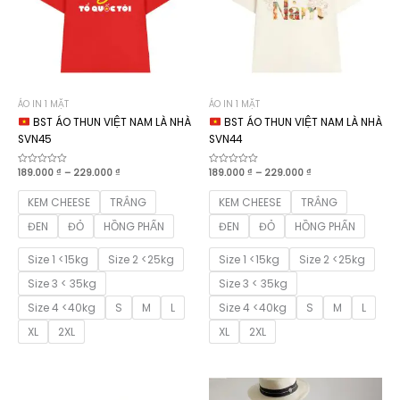
ÁO IN 1 MẶT
ÁO IN 1 MẶT
BST ÁO THUN VIỆT NAM LÀ NHÀ
BST ÁO THUN VIỆT NAM LÀ NHÀ
SVN45
SVN44
Khoảng
Khoảng
Được
189.000
₫
–
229.000
₫
Được
189.000
₫
–
229.000
₫
xếp
xếp
giá:
giá:
hạng
hạng
từ
từ
0
0
KEM CHEESE
TRẮNG
KEM CHEESE
TRẮNG
189.000 ₫
189.000 ₫
5
5
sao
sao
đến
đến
ĐEN
ĐỎ
HỒNG PHẤN
ĐEN
ĐỎ
HỒNG PHẤN
229.000 ₫
229.000 ₫
Size 1 <15kg
Size 2 <25kg
Size 1 <15kg
Size 2 <25kg
Size 3 < 35kg
Size 3 < 35kg
Size 4 <40kg
S
M
L
Size 4 <40kg
S
M
L
XL
2XL
XL
2XL