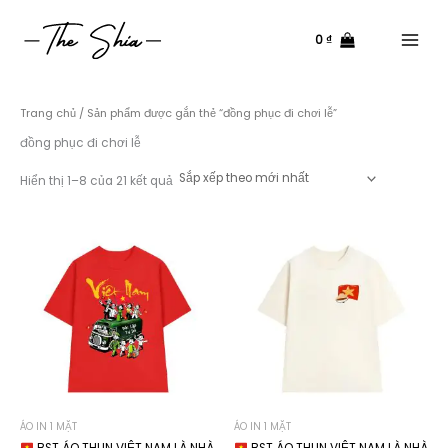
Nhảy
tới
0
₫
nội
Main
dung
Menu
Trang chủ
/ Sản phẩm được gắn thẻ “đồng phục đi chơi lễ”
đồng phục đi chơi lễ
Đã
Hiển thị 1–8 của 21 kết quả
sắp
xếp
theo
mới
nhất
ÁO IN 1 MẶT
ÁO IN 1 MẶT
BST ÁO THUN VIỆT NAM LÀ NHÀ
BST ÁO THUN VIỆT NAM LÀ NHÀ