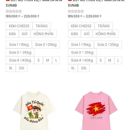
SVN49
SVN48
Khoảng
Khoảng
Được
189.000
₫
–
229.000
₫
Được
189.000
₫
–
229.000
₫
xếp
xếp
giá:
giá:
hạng
hạng
từ
từ
0
0
KEM CHEESE
TRẮNG
KEM CHEESE
TRẮNG
189.000 ₫
189.000 ₫
5
5
sao
sao
đến
đến
ĐEN
ĐỎ
HỒNG PHẤN
ĐEN
ĐỎ
HỒNG PHẤN
229.000 ₫
229.000 ₫
Size 1 <15kg
Size 2 <25kg
Size 1 <15kg
Size 2 <25kg
Size 3 < 35kg
Size 3 < 35kg
Size 4 <40kg
S
M
L
Size 4 <40kg
S
M
L
XL
2XL
XL
2XL