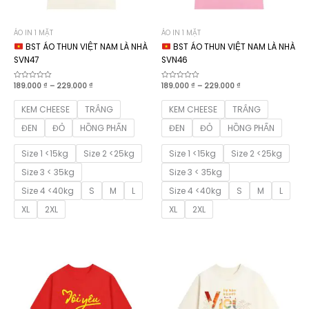
ÁO IN 1 MẶT
ÁO IN 1 MẶT
BST ÁO THUN VIỆT NAM LÀ NHÀ
BST ÁO THUN VIỆT NAM LÀ NHÀ
SVN47
SVN46
Khoảng
Khoảng
Được
189.000
₫
–
229.000
₫
Được
189.000
₫
–
229.000
₫
xếp
xếp
giá:
giá:
hạng
hạng
từ
từ
0
0
KEM CHEESE
TRẮNG
KEM CHEESE
TRẮNG
189.000 ₫
189.000 ₫
5
5
sao
sao
đến
đến
ĐEN
ĐỎ
HỒNG PHẤN
ĐEN
ĐỎ
HỒNG PHẤN
229.000 ₫
229.000 ₫
Size 1 <15kg
Size 2 <25kg
Size 1 <15kg
Size 2 <25kg
Size 3 < 35kg
Size 3 < 35kg
Size 4 <40kg
S
M
L
Size 4 <40kg
S
M
L
XL
2XL
XL
2XL