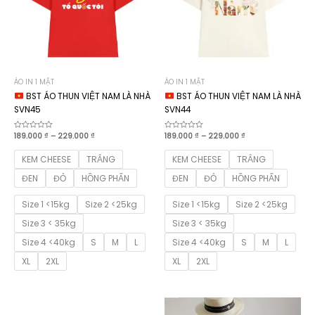
ÁO IN 1 MẶT
ÁO IN 1 MẶT
BST ÁO THUN VIỆT NAM LÀ NHÀ
BST ÁO THUN VIỆT NAM LÀ NHÀ
SVN45
SVN44
Khoảng
Khoảng
Được
189.000
₫
–
229.000
₫
Được
189.000
₫
–
229.000
₫
xếp
xếp
giá:
giá:
hạng
hạng
từ
từ
0
0
KEM CHEESE
TRẮNG
KEM CHEESE
TRẮNG
189.000 ₫
189.000 ₫
5
5
sao
sao
đến
đến
ĐEN
ĐỎ
HỒNG PHẤN
ĐEN
ĐỎ
HỒNG PHẤN
229.000 ₫
229.000 ₫
Size 1 <15kg
Size 2 <25kg
Size 1 <15kg
Size 2 <25kg
Size 3 < 35kg
Size 3 < 35kg
Size 4 <40kg
S
M
L
Size 4 <40kg
S
M
L
XL
2XL
XL
2XL