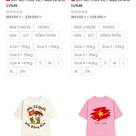
SVN49
SVN48
Khoảng
Khoảng
Được
189.000
₫
–
229.000
₫
Được
189.000
₫
–
229.000
₫
xếp
xếp
giá:
giá:
hạng
hạng
từ
từ
0
0
KEM CHEESE
TRẮNG
KEM CHEESE
TRẮNG
189.000 ₫
189.000 ₫
5
5
sao
sao
đến
đến
ĐEN
ĐỎ
HỒNG PHẤN
ĐEN
ĐỎ
HỒNG PHẤN
229.000 ₫
229.000 ₫
Size 1 <15kg
Size 2 <25kg
Size 1 <15kg
Size 2 <25kg
Size 3 < 35kg
Size 3 < 35kg
Size 4 <40kg
S
M
L
Size 4 <40kg
S
M
L
XL
2XL
XL
2XL