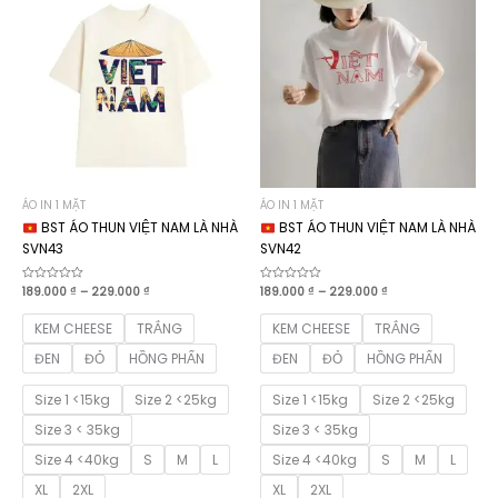
ÁO IN 1 MẶT
ÁO IN 1 MẶT
BST ÁO THUN VIỆT NAM LÀ NHÀ
BST ÁO THUN VIỆT NAM LÀ NHÀ
SVN43
SVN42
Khoảng
Khoảng
Được
189.000
₫
–
229.000
₫
Được
189.000
₫
–
229.000
₫
xếp
xếp
giá:
giá:
hạng
hạng
từ
từ
0
0
KEM CHEESE
TRẮNG
KEM CHEESE
TRẮNG
189.000 ₫
189.000 ₫
5
5
sao
sao
đến
đến
ĐEN
ĐỎ
HỒNG PHẤN
ĐEN
ĐỎ
HỒNG PHẤN
229.000 ₫
229.000 ₫
Size 1 <15kg
Size 2 <25kg
Size 1 <15kg
Size 2 <25kg
Size 3 < 35kg
Size 3 < 35kg
Size 4 <40kg
S
M
L
Size 4 <40kg
S
M
L
XL
2XL
XL
2XL