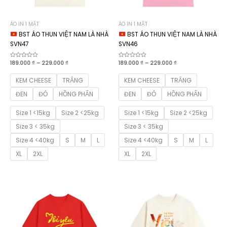
ÁO IN 1 MẶT
ÁO IN 1 MẶT
BST ÁO THUN VIỆT NAM LÀ NHÀ
BST ÁO THUN VIỆT NAM LÀ NHÀ
SVN47
SVN46
Khoảng
Khoảng
Được
189.000
₫
–
229.000
₫
Được
189.000
₫
–
229.000
₫
xếp
xếp
giá:
giá:
hạng
hạng
từ
từ
0
0
KEM CHEESE
TRẮNG
KEM CHEESE
TRẮNG
189.000 ₫
189.000 ₫
5
5
sao
sao
đến
đến
ĐEN
ĐỎ
HỒNG PHẤN
ĐEN
ĐỎ
HỒNG PHẤN
229.000 ₫
229.000 ₫
Size 1 <15kg
Size 2 <25kg
Size 1 <15kg
Size 2 <25kg
Size 3 < 35kg
Size 3 < 35kg
Size 4 <40kg
S
M
L
Size 4 <40kg
S
M
L
XL
2XL
XL
2XL