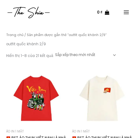
Nhảy
tới
0
₫
nội
Main
dung
Menu
Trang chủ
/ Sản phẩm được gắn thẻ “outfit quốc khánh 2/9”
outfit quốc khánh 2/9
Đã
Hiển thị 1–8 của 21 kết quả
sắp
xếp
theo
mới
nhất
ÁO IN 1 MẶT
ÁO IN 1 MẶT
BST ÁO THUN VIỆT NAM LÀ NHÀ
BST ÁO THUN VIỆT NAM LÀ NHÀ