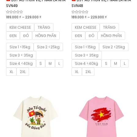
SVN49
SVN48
Khoảng
Khoảng
Được
189.000
₫
–
229.000
₫
Được
189.000
₫
–
229.000
₫
xếp
xếp
giá:
giá:
hạng
hạng
từ
từ
0
0
KEM CHEESE
TRẮNG
KEM CHEESE
TRẮNG
189.000 ₫
189.000 ₫
5
5
sao
sao
đến
đến
ĐEN
ĐỎ
HỒNG PHẤN
ĐEN
ĐỎ
HỒNG PHẤN
229.000 ₫
229.000 ₫
Size 1 <15kg
Size 2 <25kg
Size 1 <15kg
Size 2 <25kg
Size 3 < 35kg
Size 3 < 35kg
Size 4 <40kg
S
M
L
Size 4 <40kg
S
M
L
XL
2XL
XL
2XL