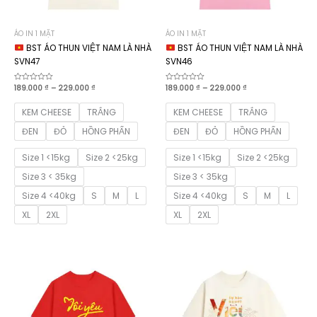
ÁO IN 1 MẶT
ÁO IN 1 MẶT
BST ÁO THUN VIỆT NAM LÀ NHÀ
BST ÁO THUN VIỆT NAM LÀ NHÀ
SVN47
SVN46
Khoảng
Khoảng
Được
189.000
₫
–
229.000
₫
Được
189.000
₫
–
229.000
₫
xếp
xếp
giá:
giá:
hạng
hạng
từ
từ
0
0
KEM CHEESE
TRẮNG
KEM CHEESE
TRẮNG
189.000 ₫
189.000 ₫
5
5
sao
sao
đến
đến
ĐEN
ĐỎ
HỒNG PHẤN
ĐEN
ĐỎ
HỒNG PHẤN
229.000 ₫
229.000 ₫
Size 1 <15kg
Size 2 <25kg
Size 1 <15kg
Size 2 <25kg
Size 3 < 35kg
Size 3 < 35kg
Size 4 <40kg
S
M
L
Size 4 <40kg
S
M
L
XL
2XL
XL
2XL