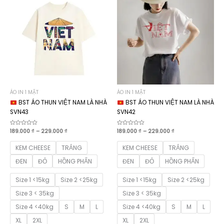
ÁO IN 1 MẶT
ÁO IN 1 MẶT
BST ÁO THUN VIỆT NAM LÀ NHÀ
BST ÁO THUN VIỆT NAM LÀ NHÀ
SVN43
SVN42
Khoảng
Khoảng
Được
189.000
₫
–
229.000
₫
Được
189.000
₫
–
229.000
₫
xếp
xếp
giá:
giá:
hạng
hạng
từ
từ
0
0
KEM CHEESE
TRẮNG
KEM CHEESE
TRẮNG
189.000 ₫
189.000 ₫
5
5
sao
sao
đến
đến
ĐEN
ĐỎ
HỒNG PHẤN
ĐEN
ĐỎ
HỒNG PHẤN
229.000 ₫
229.000 ₫
Size 1 <15kg
Size 2 <25kg
Size 1 <15kg
Size 2 <25kg
Size 3 < 35kg
Size 3 < 35kg
Size 4 <40kg
S
M
L
Size 4 <40kg
S
M
L
XL
2XL
XL
2XL