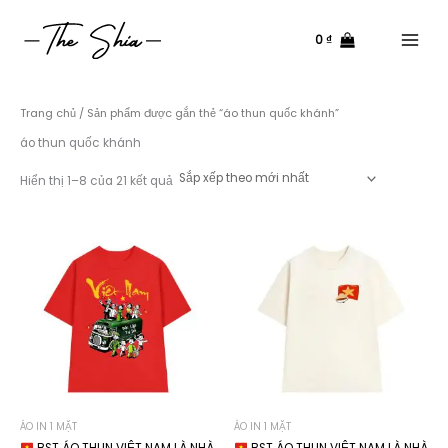
Nhảy
tới
0
₫
nội
Main
dung
Menu
Trang chủ
/ Sản phẩm được gắn thẻ “áo thun quốc khánh”
áo thun quốc khánh
Đã
Hiển thị 1–8 của 21 kết quả
sắp
xếp
theo
mới
nhất
ÁO IN 1 MẶT
ÁO IN 1 MẶT
BST ÁO THUN VIỆT NAM LÀ NHÀ
BST ÁO THUN VIỆT NAM LÀ NHÀ