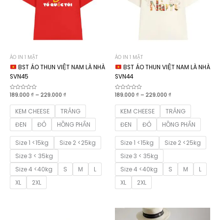
ÁO IN 1 MẶT
ÁO IN 1 MẶT
BST ÁO THUN VIỆT NAM LÀ NHÀ
BST ÁO THUN VIỆT NAM LÀ NHÀ
SVN45
SVN44
Khoảng
Khoảng
Được
189.000
₫
–
229.000
₫
Được
189.000
₫
–
229.000
₫
xếp
xếp
giá:
giá:
hạng
hạng
từ
từ
0
0
KEM CHEESE
TRẮNG
KEM CHEESE
TRẮNG
189.000 ₫
189.000 ₫
5
5
sao
sao
đến
đến
ĐEN
ĐỎ
HỒNG PHẤN
ĐEN
ĐỎ
HỒNG PHẤN
229.000 ₫
229.000 ₫
Size 1 <15kg
Size 2 <25kg
Size 1 <15kg
Size 2 <25kg
Size 3 < 35kg
Size 3 < 35kg
Size 4 <40kg
S
M
L
Size 4 <40kg
S
M
L
XL
2XL
XL
2XL