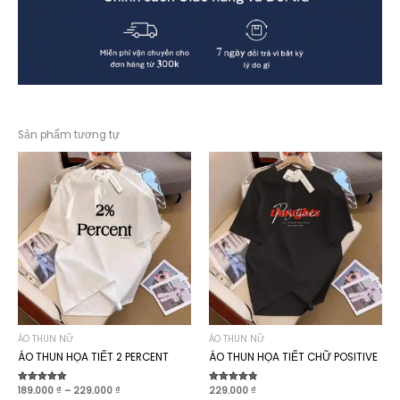
Sản phẩm tương tự
ÁO THUN NỮ
ÁO THUN NỮ
ÁO THUN HỌA TIẾT 2 PERCENT
ÁO THUN HỌA TIẾT CHỮ POSITIVE
Khoảng
Được xếp
189.000
₫
–
229.000
₫
Được xếp
229.000
₫
hạng
hạng