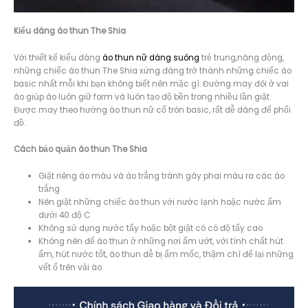
Kiểu dáng á
o thun The Shia
Với thiết kế kiểu dáng
áo thun nữ dáng suông
trẻ trung,năng động,
những chiếc áo thun The Shia xứng đáng trở thành những chiếc áo
basic nhất mỗi khi bạn không biết nên mặc gì. Đường may đôi ở vai
áo giúp áo luôn giữ form và luôn tạo độ bền trong nhiều lần giặt.
Được may theo hướng áo thun nữ cổ tròn basic, rất dễ dàng để phối
đồ.
Cách bảo quản áo thun The Shia
Giặt riêng áo màu và áo trắng tránh gây phai màu ra các áo
trắng
Nên giặt những chiếc áo thun với nước lạnh hoặc nước ấm
dưới 40 độ C
Không sử dụng nước tẩy hoặc bột giặt có có độ tẩy cao
Không nên để áo thun ở những nơi ẩm ướt, với tính chất hút
ẩm, hút nước tốt, áo thun dễ bị ẩm mốc, thậm chí để lại những
vết ố trên vải áo.