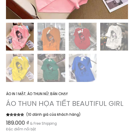
ÁO IN 1 MẶT
,
ÁO THUN NỮ
,
BÁN CHẠY
ÁO THUN HỌA TIẾT BEAUTIFUL GIRL
(
10
đánh giá của khách hàng)
4.90
10
trên 5
189.000
₫
& Free Shipping
dựa trên
đánh giá
Đặc điểm nổi bật