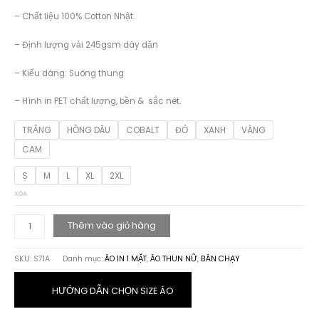
– Chất liệu 100% Cotton Nhật.
– Định lượng vải 245gsm dày dặn
– Kiểu dáng: Suông thung
– Hình in PET chất lượng, bền & sắc nét.
TRẮNG
HỒNG DÂU
COBALT
ĐỎ
XANH
VÀNG
CAM
S
M
L
XL
2XL
XÓA
ÁO
Thêm vào giỏ hàng
THUN
HỌA
SKU:
S71A
Danh mục:
ÁO IN 1 MẶT
,
ÁO THUN NỮ
,
BÁN CHẠY
TIẾT
BEAUTIFUL
GIRL
HƯỚNG DẪN CHỌN SIZE ÁO
số
lượng