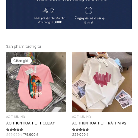
Sản phẩm tương tự
Giảm giá!
Giảm giá!
ÁO THUN NỮ
ÁO THUN NỮ
ÁO THUN HỌA TIẾT HOLIDAY
ÁO THUN HỌA TIẾT TRÁI TIM V2
Giá
Giá
Được xếp
229.000
₫
179.000
₫
Được xếp
229.000
₫
hạng
hạng