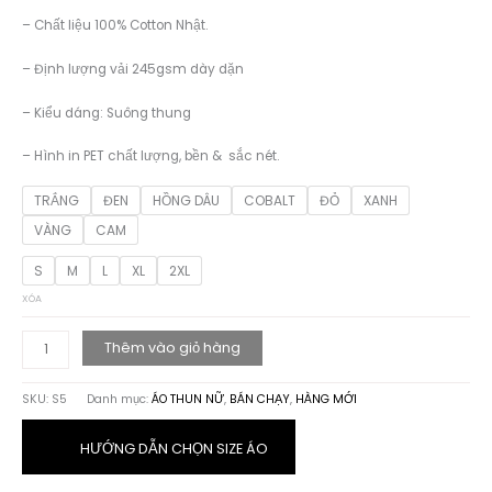
– Chất liệu 100% Cotton Nhật.
– Định lượng vải 245gsm dày dặn
– Kiểu dáng: Suông thung
– Hình in PET chất lượng, bền & sắc nét.
TRẮNG
ĐEN
HỒNG DÂU
COBALT
ĐỎ
XANH
VÀNG
CAM
S
M
L
XL
2XL
XÓA
ÁO
Thêm vào giỏ hàng
THUN
HỌA
SKU:
S5
Danh mục:
ÁO THUN NỮ
,
BÁN CHẠY
,
HÀNG MỚI
TIẾT
CÔ
GÁI
HƯỚNG DẪN CHỌN SIZE ÁO
số
lượng