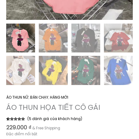
ÁO THUN NỮ
,
BÁN CHẠY
,
HÀNG MỚI
ÁO THUN HỌA TIẾT CÔ GÁI
(
5
đánh giá của khách hàng)
5.00
5
trên 5
229.000
₫
& Free Shipping
dựa trên
đánh giá
Đặc điểm nổi bật