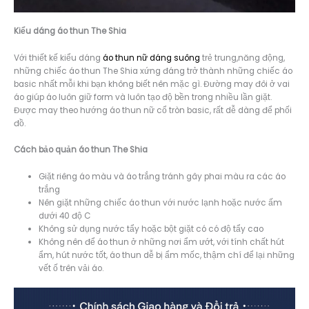
Kiểu dáng á
o thun The Shia
Với thiết kế kiểu dáng
áo thun nữ dáng suông
trẻ trung,năng động,
những chiếc áo thun The Shia xứng đáng trở thành những chiếc áo
basic nhất mỗi khi bạn không biết nên mặc gì. Đường may đôi ở vai
áo giúp áo luôn giữ form và luôn tạo độ bền trong nhiều lần giặt.
Được may theo hướng áo thun nữ cổ tròn basic, rất dễ dàng để phối
đồ.
Cách bảo quản áo thun The Shia
Giặt riêng áo màu và áo trắng tránh gây phai màu ra các áo
trắng
Nên giặt những chiếc áo thun với nước lạnh hoặc nước ấm
dưới 40 độ C
Không sử dụng nước tẩy hoặc bột giặt có có độ tẩy cao
Không nên để áo thun ở những nơi ẩm ướt, với tính chất hút
ẩm, hút nước tốt, áo thun dễ bị ẩm mốc, thậm chí để lại những
vết ố trên vải áo.