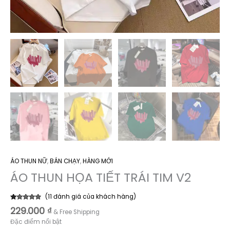
ÁO THUN NỮ
,
BÁN CHẠY
,
HÀNG MỚI
ÁO THUN HỌA TIẾT TRÁI TIM V2
(
11
đánh giá của khách hàng)
4.64
11
trên 5
229.000
₫
& Free Shipping
dựa trên
đánh giá
Đặc điểm nổi bật