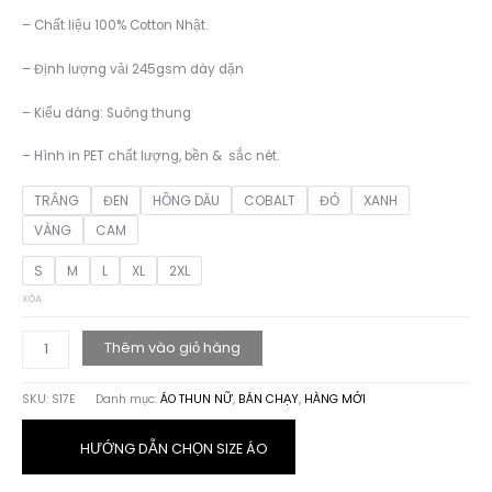
– Chất liệu 100% Cotton Nhật.
– Định lượng vải 245gsm dày dặn
– Kiểu dáng: Suông thung
– Hình in PET chất lượng, bền & sắc nét.
TRẮNG
ĐEN
HỒNG DÂU
COBALT
ĐỎ
XANH
VÀNG
CAM
S
M
L
XL
2XL
XÓA
ÁO
Thêm vào giỏ hàng
THUN
HỌA
SKU:
S17E
Danh mục:
ÁO THUN NỮ
,
BÁN CHẠY
,
HÀNG MỚI
TIẾT
TRÁI
TIM
HƯỚNG DẪN CHỌN SIZE ÁO
V2
số