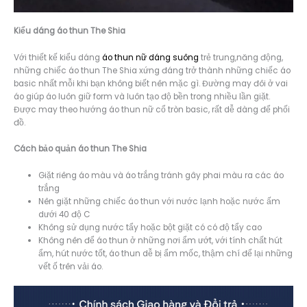
Kiểu dáng á
o thun The Shia
Với thiết kế kiểu dáng
áo thun nữ dáng suông
trẻ trung,năng động,
những chiếc áo thun The Shia xứng đáng trở thành những chiếc áo
basic nhất mỗi khi bạn không biết nên mặc gì. Đường may đôi ở vai
áo giúp áo luôn giữ form và luôn tạo độ bền trong nhiều lần giặt.
Được may theo hướng áo thun nữ cổ tròn basic, rất dễ dàng để phối
đồ.
Cách bảo quản áo thun The Shia
Giặt riêng áo màu và áo trắng tránh gây phai màu ra các áo
trắng
Nên giặt những chiếc áo thun với nước lạnh hoặc nước ấm
dưới 40 độ C
Không sử dụng nước tẩy hoặc bột giặt có có độ tẩy cao
Không nên để áo thun ở những nơi ẩm ướt, với tính chất hút
ẩm, hút nước tốt, áo thun dễ bị ẩm mốc, thậm chí để lại những
vết ố trên vải áo.