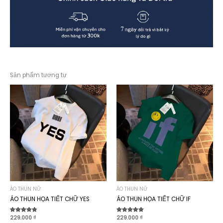
Sản phẩm tương tự
ÁO THUN NỮ
ÁO THUN NỮ
ÁO THUN HỌA TIẾT CHỮ YES
ÁO THUN HỌA TIẾT CHỮ IF
Được xếp
229.000
₫
Được xếp
229.000
₫
hạng
hạng