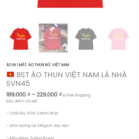
ÁO IN 1 MẶT
,
ÁO THUN NỮ
,
VIỆT NAM
BST ÁO THUN VIỆT NAM LÀ NHÀ
SVN45
Khoảng
189.000
₫
–
229.000
₫
& Free Shipping
giá:
Đặc điểm nổi bật
từ
189.000 ₫
– Chất liệu 100% Cotton Nhật.
đến
229.000 ₫
– Định lượng vải 245gsm dày dặn
– Kiểu dáng: Suông thung