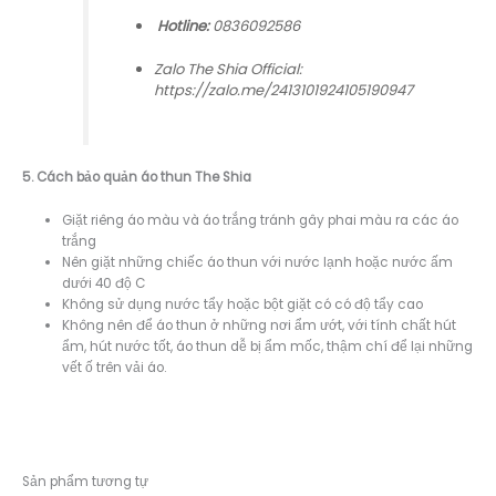
Hotline:
0836092586
Zalo The Shia Official:
https://zalo.me/2413101924105190947
5. Cách bảo quản áo thun The Shia
Giặt riêng áo màu và áo trắng tránh gây phai màu ra các áo
trắng
Nên giặt những chiếc áo thun với nước lạnh hoặc nước ấm
dưới 40 độ C
Không sử dụng nước tẩy hoặc bột giặt có có độ tẩy cao
Không nên để áo thun ở những nơi ẩm ướt, với tính chất hút
ẩm, hút nước tốt, áo thun dễ bị ẩm mốc, thậm chí để lại những
vết ố trên vải áo.
Sản phẩm tương tự