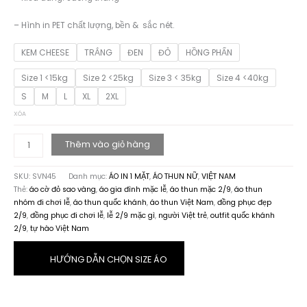
– Hình in PET chất lượng, bền & sắc nét.
KEM CHEESE
TRẮNG
ĐEN
ĐỎ
HỒNG PHẤN
Size 1 <15kg
Size 2 <25kg
Size 3 < 35kg
Size 4 <40kg
S
M
L
XL
2XL
XÓA
Thêm vào giỏ hàng
BST
ÁO
SKU:
SVN45
Danh mục:
ÁO IN 1 MẶT
,
ÁO THUN NỮ
,
VIỆT NAM
THUN
Thẻ:
áo cờ đỏ sao vàng
,
áo gia đình mặc lễ
,
áo thun mặc 2/9
,
áo thun
VIỆT
nhóm đi chơi lễ
,
áo thun quốc khánh
,
áo thun Việt Nam
,
đồng phục đẹp
NAM
2/9
,
đồng phục đi chơi lễ
,
lễ 2/9 mặc gì
,
người Việt trẻ
,
outfit quốc khánh
LÀ
2/9
,
tự hào Việt Nam
NHÀ
SVN45
số
HƯỚNG DẪN CHỌN SIZE ÁO
lượng