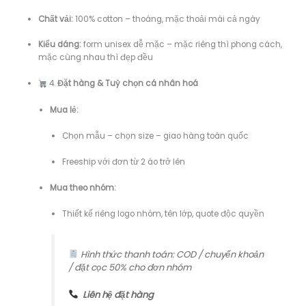
Chất vải:
100% cotton – thoáng, mặc thoải mái cả ngày
Kiểu dáng:
form unisex dễ mặc – mặc riêng thì phong cách,
mặc cùng nhau thì đẹp đều
4.
Đặt hàng & Tuỳ chọn cá nhân hoá
Mua lẻ:
Chọn mẫu – chọn size – giao hàng toàn quốc
Freeship với đơn từ 2 áo trở lên
Mua theo nhóm:
Thiết kế riêng logo nhóm, tên lớp, quote độc quyền
Hình thức thanh toán: COD / chuyển khoản
/ đặt cọc 50% cho đơn nhóm
Liên hệ đặt hàng