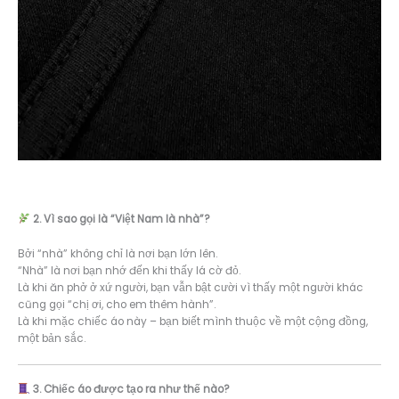
2. Vì sao gọi là “Việt Nam là nhà”?
Bởi “nhà” không chỉ là nơi bạn lớn lên.
“Nhà” là nơi bạn nhớ đến khi thấy lá cờ đỏ.
Là khi ăn phở ở xứ người, bạn vẫn bật cười vì thấy một người khác
cũng gọi “chị ơi, cho em thêm hành”.
Là khi mặc chiếc áo này – bạn biết mình thuộc về một cộng đồng,
một bản sắc.
3. Chiếc áo được tạo ra như thế nào?