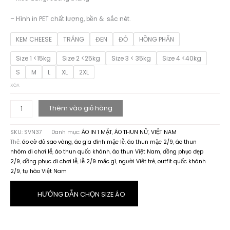
– Hình in PET chất lượng, bền & sắc nét.
KEM CHEESE
TRẮNG
ĐEN
ĐỎ
HỒNG PHẤN
Size 1 <15kg
Size 2 <25kg
Size 3 < 35kg
Size 4 <40kg
S
M
L
XL
2XL
XÓA
Thêm vào giỏ hàng
BST
ÁO
SKU:
SVN37
Danh mục:
ÁO IN 1 MẶT
,
ÁO THUN NỮ
,
VIỆT NAM
THUN
Thẻ:
áo cờ đỏ sao vàng
,
áo gia đình mặc lễ
,
áo thun mặc 2/9
,
áo thun
VIỆT
nhóm đi chơi lễ
,
áo thun quốc khánh
,
áo thun Việt Nam
,
đồng phục đẹp
NAM
2/9
,
đồng phục đi chơi lễ
,
lễ 2/9 mặc gì
,
người Việt trẻ
,
outfit quốc khánh
LÀ
2/9
,
tự hào Việt Nam
NHÀ
SVN37
số
HƯỚNG DẪN CHỌN SIZE ÁO
lượng