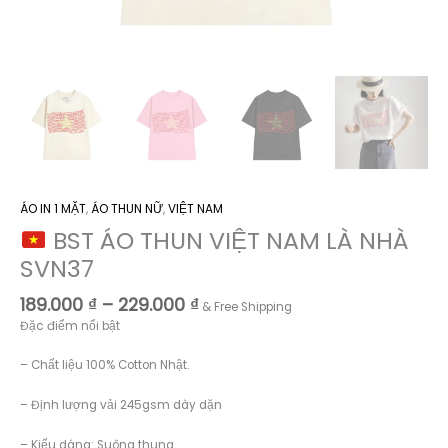
ÁO IN 1 MẶT
,
ÁO THUN NỮ
,
VIỆT NAM
BST ÁO THUN VIỆT NAM LÀ NHÀ
SVN37
Khoảng
189.000
₫
–
229.000
₫
& Free Shipping
giá:
Đặc điểm nổi bật
từ
189.000 ₫
– Chất liệu 100% Cotton Nhật.
đến
229.000 ₫
– Định lượng vải 245gsm dày dặn
– Kiểu dáng: Suông thung