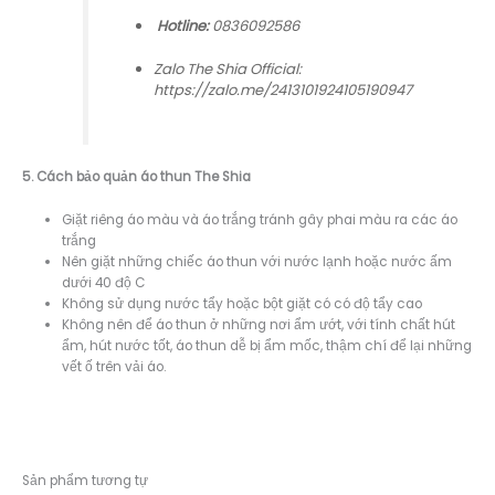
Hotline:
0836092586
Zalo The Shia Official:
https://zalo.me/2413101924105190947
5. Cách bảo quản áo thun The Shia
Giặt riêng áo màu và áo trắng tránh gây phai màu ra các áo
trắng
Nên giặt những chiếc áo thun với nước lạnh hoặc nước ấm
dưới 40 độ C
Không sử dụng nước tẩy hoặc bột giặt có có độ tẩy cao
Không nên để áo thun ở những nơi ẩm ướt, với tính chất hút
ẩm, hút nước tốt, áo thun dễ bị ẩm mốc, thậm chí để lại những
vết ố trên vải áo.
Sản phẩm tương tự