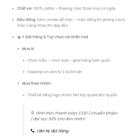
Chất vải:
100% cotton – thoáng, mặc thoải mái cả ngày
Kiểu dáng:
form unisex dễ mặc – mặc riêng thì phong cách,
mặc cùng nhau thì đẹp đều
4.
Đặt hàng & Tuỳ chọn cá nhân hoá
Mua lẻ:
Chọn mẫu – chọn size – giao hàng toàn quốc
Freeship với đơn từ 2 áo trở lên
Mua theo nhóm:
Thiết kế riêng logo nhóm, tên lớp, quote độc quyền
Hình thức thanh toán: COD / chuyển khoản
/ đặt cọc 50% cho đơn nhóm
Liên hệ đặt hàng