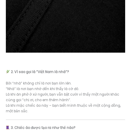
2. Vì sao gọi là “Việt Nam là nhà”?
Bởi “nhà” không chỉ là nơi bạn lớn lên.
“Nhà” là nơi bạn nhớ đến khi thấy lá cờ đỏ.
Là khi ăn phở ở xứ người, bạn vẫn bật cười vì thấy một người khác
cũng gọi “chị ơi, cho em thêm hành”.
Là khi mặc chiếc áo này – bạn biết mình thuộc về một cộng đồng,
một bản sắc.
3. Chiếc áo được tạo ra như thế nào?