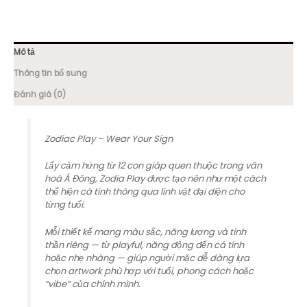
Unisex
số
lượng
Mô tả
Thông tin bổ sung
Đánh giá (0)
Zodiac Play – Wear Your Sign
Lấy cảm hứng từ 12 con giáp quen thuộc trong văn
hoá Á Đông, Zodia Play được tạo nên như một cách
thể hiện cá tính thông qua linh vật đại diện cho
từng tuổi.
Mỗi thiết kế mang màu sắc, năng lượng và tinh
thần riêng — từ playful, năng động đến cá tính
hoặc nhẹ nhàng — giúp người mặc dễ dàng lựa
chọn artwork phù hợp với tuổi, phong cách hoặc
“vibe” của chính mình.