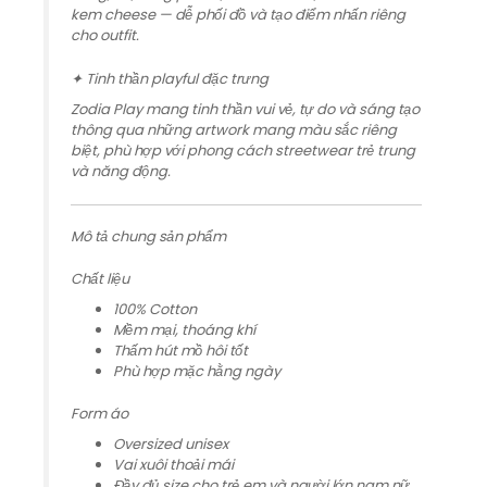
kem cheese — dễ phối đồ và tạo điểm nhấn riêng
cho outfit.
✦ Tinh thần playful đặc trưng
Zodia Play mang tinh thần vui vẻ, tự do và sáng tạo
thông qua những artwork mang màu sắc riêng
biệt, phù hợp với phong cách streetwear trẻ trung
và năng động.
Mô tả chung sản phẩm
Chất liệu
100% Cotton
Mềm mại, thoáng khí
Thấm hút mồ hôi tốt
Phù hợp mặc hằng ngày
Form áo
Oversized unisex
Vai xuôi thoải mái
Đầy đủ size cho trẻ em và người lớn nam nữ