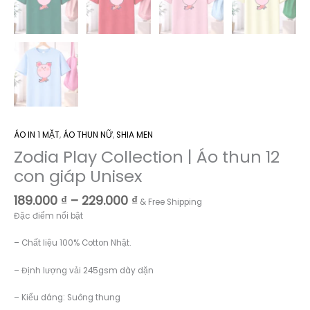
ÁO IN 1 MẶT
,
ÁO THUN NỮ
,
SHIA MEN
Zodia Play Collection | Áo thun 12
con giáp Unisex
Khoảng
189.000
₫
–
229.000
₫
& Free Shipping
giá:
Đặc điểm nổi bật
từ
189.000 ₫
– Chất liệu 100% Cotton Nhật.
đến
229.000 ₫
– Định lượng vải 245gsm dày dặn
– Kiểu dáng: Suông thung