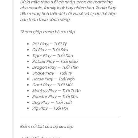
Dù là mặc theo tuổi cá nhân, chọn áo matching
cho couple, family look hay nhóm bạn, Zodia Play
đều mang tinh thần kết nối vui vẻ và tự do thể hiện
bản thân theo cách riêng.
12 con giáp trong bộ sưu tập
Rat Play — Tuổi Tý
Ox Play — Tuổi Sửu
Tiger Play — Tuổi Dần
Rabbit Play — Tuổi Mão
Dragon Play — Tuổi Thìn
Snake Play — Tuổi Tỵ
Horse Play — Tuổi Ngọ
Goat Play — Tuổi Mùi
Monkey Play — Tuổi Thân
Rooster Play — Tuổi Dậu
Dog Play — Tuổi Tuất
Pig Play — Tuổi Hợi
Điểm nổi bật của bộ sưu tập