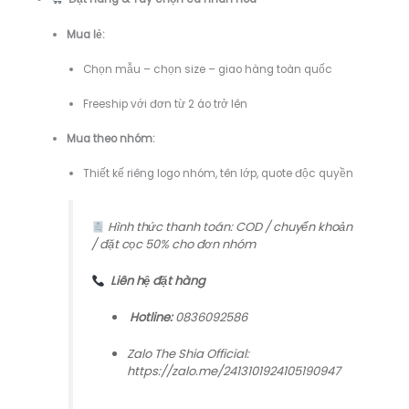
Mua lẻ:
Chọn mẫu – chọn size – giao hàng toàn quốc
Freeship với đơn từ 2 áo trở lên
Mua theo nhóm:
Thiết kế riêng logo nhóm, tên lớp, quote độc quyền
Hình thức thanh toán: COD / chuyển khoản
/ đặt cọc 50% cho đơn nhóm
Liên hệ đặt hàng
Hotline:
0836092586
Zalo The Shia Official:
https://zalo.me/2413101924105190947