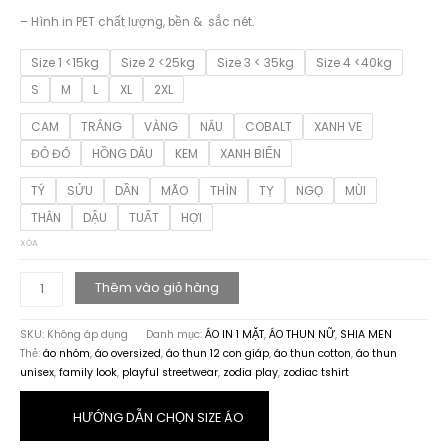
– Hình in PET chất lượng, bền & sắc nét.
Size 1 <15kg
Size 2 <25kg
Size 3 < 35kg
Size 4 <40kg
S
M
L
XL
2XL
CAM
TRẮNG
VÀNG
NÂU
COBALT
XANH VE
ĐỎ ĐÔ
HỒNG DÂU
KEM
XANH BIỂN
TÝ
SỬU
DẦN
MÃO
THÌN
TỴ
NGỌ
MÙI
THÂN
DẬU
TUẤT
HỢI
XÓA
Zodia
Thêm vào giỏ hàng
Play
Collection
SKU:
Không áp dụng
Danh mục:
ÁO IN 1 MẶT
,
ÁO THUN NỮ
,
SHIA MEN
|
Thẻ:
áo nhóm
,
áo oversized
,
áo thun 12 con giáp
,
áo thun cotton
,
áo thun
Áo
unisex
,
family look
,
playful streetwear
,
zodia play
,
zodiac tshirt
thun
12
con
HƯỚNG DẪN CHỌN SIZE ÁO
giáp