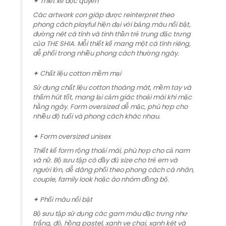
✦ Thiết kế độc quyền
Các artwork con giáp được reinterpret theo
phong cách playful hiện đại với bảng màu nổi bật,
đường nét cá tính và tinh thần trẻ trung đặc trưng
của THE SHIA. Mỗi thiết kế mang một cá tính riêng,
dễ phối trong nhiều phong cách thường ngày.
✦ Chất liệu cotton mềm mại
Sử dụng chất liệu cotton thoáng mát, mềm tay và
thấm hút tốt, mang lại cảm giác thoải mái khi mặc
hằng ngày. Form oversized dễ mặc, phù hợp cho
nhiều độ tuổi và phong cách khác nhau.
✦ Form oversized unisex
Thiết kế form rộng thoải mái, phù hợp cho cả nam
và nữ. Bộ sưu tập có đầy đủ size cho trẻ em và
người lớn, dễ dàng phối theo phong cách cá nhân,
couple, family look hoặc áo nhóm đồng bộ.
✦ Phối màu nổi bật
Bộ sưu tập sử dụng các gam màu đặc trưng như
trắng, đỏ, hồng pastel, xanh ve chai, xanh két và