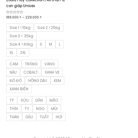
con giáp Unisex
Khoảng
Được
189.000
₫
–
229.000
₫
xếp
giá:
hạng
từ
0
Size 1 <15kg
Size 2 <25kg
189.000 ₫
5
sao
đến
Size 3 < 35kg
229.000 ₫
Size 4 <40kg
S
M
L
XL
2XL
CAM
TRẮNG
VÀNG
NÂU
COBALT
XANH VE
ĐỎ ĐÔ
HỒNG DÂU
KEM
XANH BIỂN
TÝ
SỬU
DẦN
MÃO
THÌN
TỴ
NGỌ
MÙI
THÂN
DẬU
TUẤT
HỢI