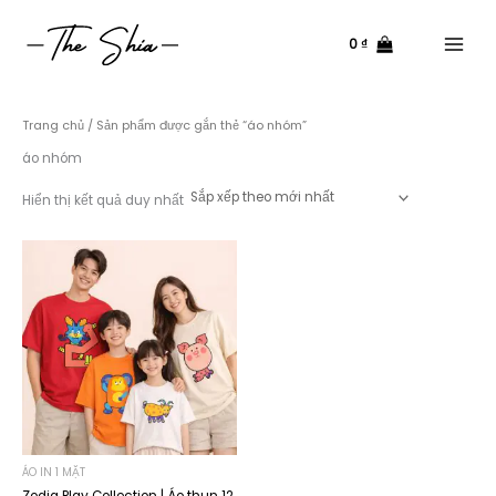
Nhảy
tới
0
₫
nội
Main
dung
Menu
Trang chủ
/ Sản phẩm được gắn thẻ “áo nhóm”
áo nhóm
Hiển thị kết quả duy nhất
ÁO IN 1 MẶT
Zodia Play Collection | Áo thun 12