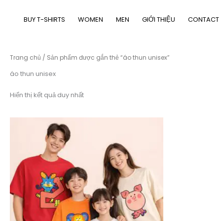
Nhảy
tới
BUY T-SHIRTS
WOMEN
MEN
GIỚI THIỆU
CONTACT
nội
dung
Trang chủ
/ Sản phẩm được gắn thẻ “áo thun unisex”
áo thun unisex
Hiển thị kết quả duy nhất