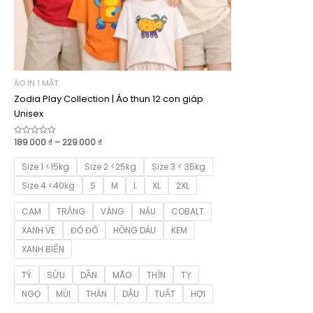
ÁO IN 1 MẶT
Zodia Play Collection | Áo thun 12 con giáp
Unisex
Khoảng
189.000
₫
–
229.000
₫
Được
xếp
giá:
hạng
từ
0
Size 1 <15kg
Size 2 <25kg
Size 3 < 35kg
189.000 ₫
5
sao
đến
Size 4 <40kg
S
M
L
XL
2XL
229.000 ₫
CAM
TRẮNG
VÀNG
NÂU
COBALT
XANH VE
ĐỎ ĐÔ
HỒNG DÂU
KEM
XANH BIỂN
TÝ
SỬU
DẦN
MÃO
THÌN
TỴ
NGỌ
MÙI
THÂN
DẬU
TUẤT
HỢI