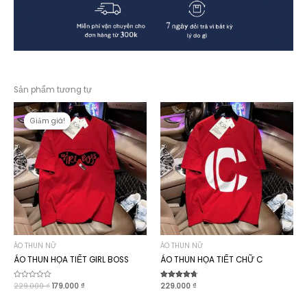
Sản phẩm tương tự
Giảm giá!
Giảm giá!
ÁO THUN NỮ
ÁO THUN NỮ
ÁO THUN HỌA TIẾT GIRL BOSS
ÁO THUN HỌA TIẾT CHỮ C
Giá
Giá
Được
229.000
₫
179.000
₫
Được xếp
229.000
₫
xếp
hạng
gốc
hiện
hạng
4.70
là:
tại
0
5 sao