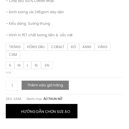
– Chất liệu 100% Cotton Nhật.
189.000 ₫.
– Định lượng vải 245gsm dày dặn
– Kiểu dáng: Suông thung
– Hình in PET chất lượng, bền & sắc nét.
TRẮNG
HỒNG DÂU
COBALT
ĐỎ
XANH
VÀNG
CAM
S
M
L
XL
2XL
XÓA
ÁO
Thêm vào giỏ hàng
THUN
HỌA
SKU:
S34A
Danh mục:
ÁO THUN NỮ
TIẾT
YOUR
OWN
HƯỚNG DẪN CHỌN SIZE ÁO
số
lượng