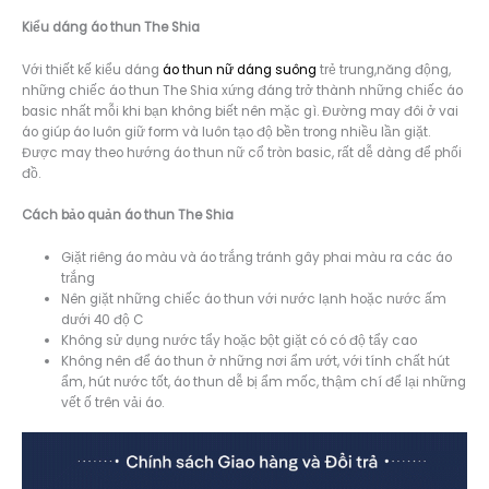
Kiểu dáng á
o thun The Shia
Với thiết kế kiểu dáng
áo thun nữ dáng suông
trẻ trung,năng động,
những chiếc áo thun The Shia xứng đáng trở thành những chiếc áo
basic nhất mỗi khi bạn không biết nên mặc gì. Đường may đôi ở vai
áo giúp áo luôn giữ form và luôn tạo độ bền trong nhiều lần giặt.
Được may theo hướng áo thun nữ cổ tròn basic, rất dễ dàng để phối
đồ.
Cách bảo quản áo thun The Shia
Giặt riêng áo màu và áo trắng tránh gây phai màu ra các áo
trắng
Nên giặt những chiếc áo thun với nước lạnh hoặc nước ấm
dưới 40 độ C
Không sử dụng nước tẩy hoặc bột giặt có có độ tẩy cao
Không nên để áo thun ở những nơi ẩm ướt, với tính chất hút
ẩm, hút nước tốt, áo thun dễ bị ẩm mốc, thậm chí để lại những
vết ố trên vải áo.