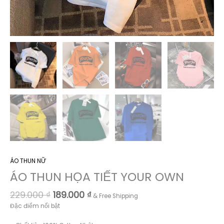
ÁO THUN NỮ
ÁO THUN HỌA TIẾT YOUR OWN
Giá
Giá
229.000
₫
189.000
₫
& Free Shipping
gốc
hiện
Đặc điểm nổi bật
là:
tại
229.000 ₫.
là: