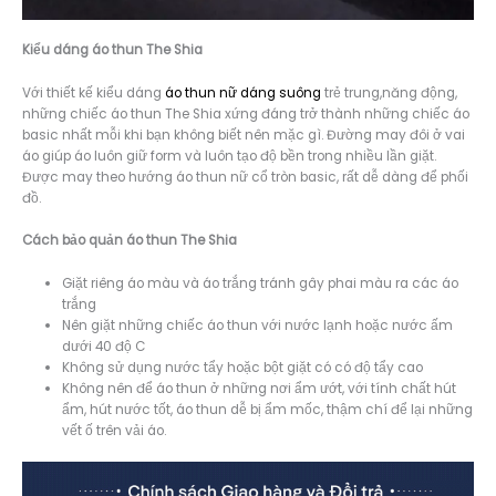
Kiểu dáng á
o thun The Shia
Với thiết kế kiểu dáng
áo thun nữ dáng suông
trẻ trung,năng động,
những chiếc áo thun The Shia xứng đáng trở thành những chiếc áo
basic nhất mỗi khi bạn không biết nên mặc gì. Đường may đôi ở vai
áo giúp áo luôn giữ form và luôn tạo độ bền trong nhiều lần giặt.
Được may theo hướng áo thun nữ cổ tròn basic, rất dễ dàng để phối
đồ.
Cách bảo quản áo thun The Shia
Giặt riêng áo màu và áo trắng tránh gây phai màu ra các áo
trắng
Nên giặt những chiếc áo thun với nước lạnh hoặc nước ấm
dưới 40 độ C
Không sử dụng nước tẩy hoặc bột giặt có có độ tẩy cao
Không nên để áo thun ở những nơi ẩm ướt, với tính chất hút
ẩm, hút nước tốt, áo thun dễ bị ẩm mốc, thậm chí để lại những
vết ố trên vải áo.