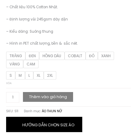
229.000 ₫.
là:
– Chất liệu 100% Cotton Nhật.
189.000 ₫.
– Định lượng vải 245gsm dày dặn
– Kiểu dáng: Suông thung
– Hình in PET chất lượng, bền & sắc nét.
TRẮNG
ĐEN
HỒNG DÂU
COBALT
ĐỎ
XANH
VÀNG
CAM
S
M
L
XL
2XL
XÓA
ÁO
Thêm vào giỏ hàng
THUN
HỌA
SKU:
S11
Danh mục:
ÁO THUN NỮ
TIẾT
SUMMER
số
HƯỚNG DẪN CHỌN SIZE ÁO
lượng