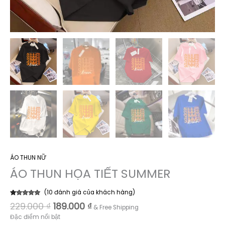
ÁO THUN NỮ
ÁO THUN HỌA TIẾT SUMMER
(
10
đánh giá của khách hàng)
5.00
10
trên 5
Giá
Giá
229.000
₫
189.000
₫
& Free Shipping
dựa trên
gốc
hiện
đánh giá
Đặc điểm nổi bật
là:
tại