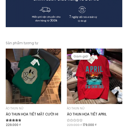
Sản phẩm tương tự
Giảm giá!
Giảm giá!
ÁO THUN NỮ
ÁO THUN NỮ
ÁO THUN HỌA TIẾT MẶT CƯỜI HI
ÁO THUN HỌA TIẾT APRIL
Giá
Giá
Được xếp
229.000
₫
Được
229.000
₫
179.000
₫
hạng
xếp