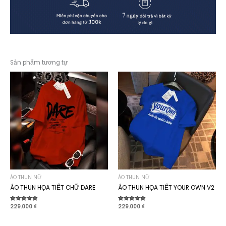
Sản phẩm tương tự
ÁO THUN NỮ
ÁO THUN NỮ
ÁO THUN HỌA TIẾT CHỮ DARE
ÁO THUN HỌA TIẾT YOUR OWN V2
Được xếp
229.000
₫
Được xếp
229.000
₫
hạng
hạng
4.80
4.90
5 sao
5 sao