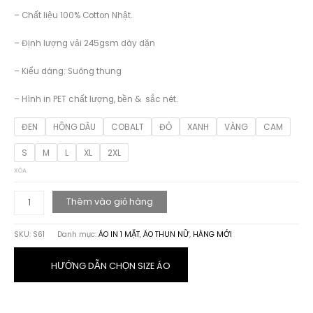
– Chất liệu 100% Cotton Nhật.
– Định lượng vải 245gsm dày dặn
– Kiểu dáng: Suông thung
– Hình in PET chất lượng, bền & sắc nét.
ĐEN
HỒNG DÂU
COBALT
ĐỎ
XANH
VÀNG
CAM
S
M
L
XL
2XL
XÓA
ÁO
Thêm vào giỏ hàng
THUN
HỌA
SKU:
S61
Danh mục:
ÁO IN 1 MẶT
,
ÁO THUN NỮ
,
HÀNG MỚI
TIẾT
THIÊN
TÀI
HƯỚNG DẪN CHỌN SIZE ÁO
EINSTEIN
số
lượng