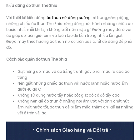
Kiểu dáng á
o thun The Shia
Với thiết kế kiểu dáng
áo thun nữ dáng suông
trẻ trung,năng động,
những chiếc áo thun The Shia xứng đáng trở thành những chiếc áo
basic nhất mỗi khi bạn không biết nên mặc gì. Đường may đôi ở vai
áo giúp áo luôn giữ form và luôn tạo độ bền trong nhiều lần giặt.
Được may theo hướng áo thun nữ cổ tròn basic, rất dễ dàng để phối
đồ.
Cách bảo quản áo thun The Shia
Giặt riêng áo màu và áo trắng tránh gây phai màu ra các áo
trắng
Nên giặt những chiếc áo thun với nước lạnh hoặc nước ấm
dưới 40 độ C
Không sử dụng nước tẩy hoặc bột giặt có có độ tẩy cao
Không nên để áo thun ở những nơi ẩm ướt, với tính chất hút
ẩm, hút nước tốt, áo thun dễ bị ẩm mốc, thậm chí để lại những
vết ố trên vải áo.