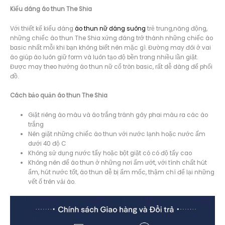
Kiểu dáng á
o thun The Shia
Với thiết kế kiểu dáng
áo thun nữ dáng suông
trẻ trung,năng động,
những chiếc áo thun The Shia xứng đáng trở thành những chiếc áo
basic nhất mỗi khi bạn không biết nên mặc gì. Đường may đôi ở vai
áo giúp áo luôn giữ form và luôn tạo độ bền trong nhiều lần giặt.
Được may theo hướng áo thun nữ cổ tròn basic, rất dễ dàng để phối
đồ.
Cách bảo quản áo thun The Shia
Giặt riêng áo màu và áo trắng tránh gây phai màu ra các áo
trắng
Nên giặt những chiếc áo thun với nước lạnh hoặc nước ấm
dưới 40 độ C
Không sử dụng nước tẩy hoặc bột giặt có có độ tẩy cao
Không nên để áo thun ở những nơi ẩm ướt, với tính chất hút
ẩm, hút nước tốt, áo thun dễ bị ẩm mốc, thậm chí để lại những
vết ố trên vải áo.