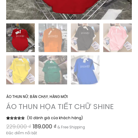
ÁO THUN NỮ
,
BÁN CHẠY
,
HÀNG MỚI
ÁO THUN HỌA TIẾT CHỮ SHINE
(
10
đánh giá của khách hàng)
4.60
10
trên 5
Giá
Giá
229.000
₫
189.000
₫
& Free Shipping
dựa trên
gốc
hiện
đánh giá
Đặc điểm nổi bật
là:
tại