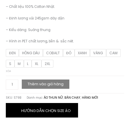
229.000 ₫.
là:
– Chất liệu 100% Cotton Nhật.
189.000 ₫.
– Định lượng vải 245gsm dày dặn
– Kiểu dáng: Suông thung
– Hình in PET chất lượng, bền & sắc nét.
ĐEN
HỒNG DÂU
COBALT
ĐỎ
XANH
VÀNG
CAM
S
M
L
XL
2XL
XÓA
ÁO
Thêm vào giỏ hàng
THUN
HỌA
SKU:
S79B
Danh mục:
ÁO THUN NỮ
,
BÁN CHẠY
,
HÀNG MỚI
TIẾT
CHỮ
SHINE
HƯỚNG DẪN CHỌN SIZE ÁO
số
lượng