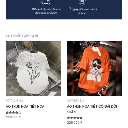
Sản phẩm tương tự
ÁO THUN NỮ
ÁO THUN NỮ
ÁO THUN HỌA TIẾT HOA
ÁO THUN HỌA TIẾT CÔ GÁI ĐỘI
KHĂN
Được xếp
229.000
₫
hạng
Được xếp
229.000
₫
4.20
hạng
5 sao
5.00