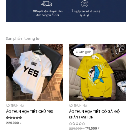
Sản phẩm tương tự
Giảm giá!
Giảm giá!
ÁO THUN NỮ
ÁO THUN NỮ
ÁO THUN HỌA TIẾT CHỮ YES
ÁO THUN HỌA TIẾT CÔ GÁI ĐỘI
KHĂN FASHION
Được xếp
229.000
₫
hạng
Giá
Giá
Được
229.000
₫
179.000
₫
4.80
xếp
5 sao