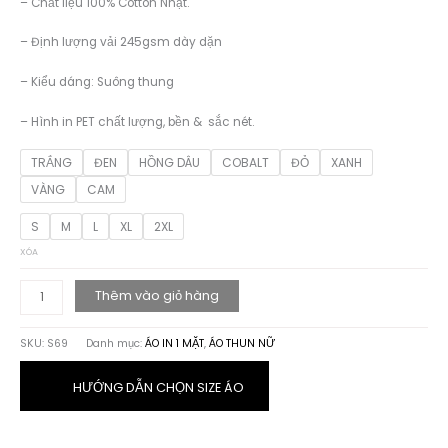
– Chất liệu 100% Cotton Nhật.
179.000 ₫.
– Định lượng vải 245gsm dày dặn
– Kiểu dáng: Suông thung
– Hình in PET chất lượng, bền & sắc nét.
TRẮNG
ĐEN
HỒNG DÂU
COBALT
ĐỎ
XANH
VÀNG
CAM
S
M
L
XL
2XL
XÓA
ÁO
Thêm vào giỏ hàng
THUN
HỌA
SKU:
S69
Danh mục:
ÁO IN 1 MẶT
,
ÁO THUN NỮ
TIẾT
STYLE
GIRL
HƯỚNG DẪN CHỌN SIZE ÁO
số
lượng