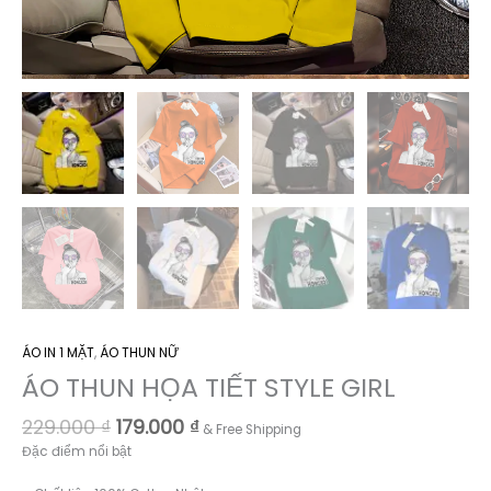
ÁO IN 1 MẶT
,
ÁO THUN NỮ
ÁO THUN HỌA TIẾT STYLE GIRL
Giá
Giá
229.000
₫
179.000
₫
& Free Shipping
gốc
hiện
Đặc điểm nổi bật
là:
tại
229.000 ₫.
là: