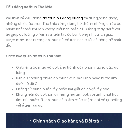
Kiểu dáng á
o thun The Shia
Với thiết kế kiểu dáng
áo thun nữ dáng suông
trẻ trung,năng động,
những chiếc áo thun The Shia xứng đáng trở thành những chiếc áo
basic nhất mỗi khi bạn không biết nên mặc gì. Đường may đôi ở vai
áo giúp áo luôn giữ form và luôn tạo độ bền trong nhiều lần giặt.
Được may theo hướng áo thun nữ cổ tròn basic, rất dễ dàng để phối
đồ.
Cách bảo quản áo thun The Shia
Giặt riêng áo màu và áo trắng tránh gây phai màu ra các áo
trắng
Nên giặt những chiếc áo thun với nước lạnh hoặc nước ấm
dưới 40 độ C
Không sử dụng nước tẩy hoặc bột giặt có có độ tẩy cao
Không nên để áo thun ở những nơi ẩm ướt, với tính chất hút
ẩm, hút nước tốt, áo thun dễ bị ẩm mốc, thậm chí để lại những
vết ố trên vải áo.