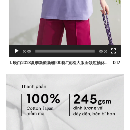
00:00
00:00
1.
晚白2023夏季新款新疆100棉T宽松大版圆领短袖休闲遮肉全棉T恤女-tmall.com天猫
0:17