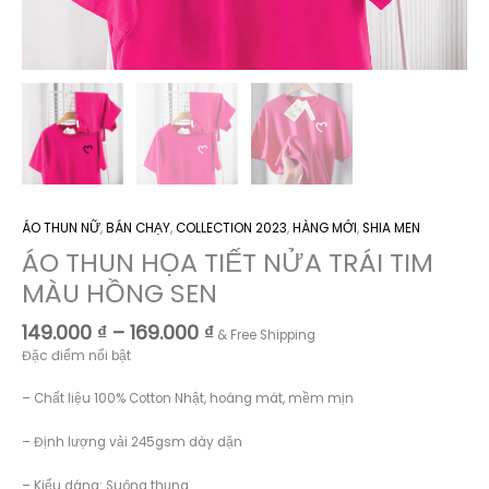
ÁO THUN NỮ
,
BÁN CHẠY
,
COLLECTION 2023
,
HÀNG MỚI
,
SHIA MEN
ÁO THUN HỌA TIẾT NỬA TRÁI TIM
MÀU HỒNG SEN
Khoảng
149.000
₫
–
169.000
₫
& Free Shipping
giá:
Đặc điểm nổi bật
từ
149.000 ₫
– Chất liệu 100% Cotton Nhật, hoáng mát, mềm mịn
đến
169.000 ₫
– Định lượng vải 245gsm dày dặn
– Kiểu dáng: Suông thụng