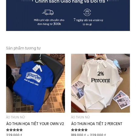
Sản phẩm tương tự
ÁO THUN NỮ
ÁO THUN NỮ
ÁO THUN HỌA TIẾT YOUR OWN V2
ÁO THUN HỌA TIẾT 2 PERCENT
Khoảng
Được xếp
229.000
₫
Được xếp
189.000
₫
–
229.000
₫