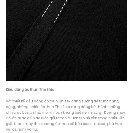
Kiểu dáng á
o thun The Shia
Với thiết kế kiểu dáng áo thun unisex dáng suông trẻ trung,năng
động, những chiếc áo thun The Shia xứng đáng trở thành những
chiếc áo basic nhất mỗi khi bạn không biết nên mặc gì. Đường may
đôi ở vai áo giúp áo luôn giữ form và luôn tạo độ bền trong nhiều lần
giặt. Được may theo hướng áo thun cổ tròn basic, unisex, phù hợp
với cả nam và nữ.