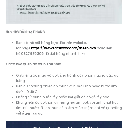
HƯỚNG DẪN ĐẶT HÀNG
Bạn có thể đặt hàng trực tiếp trên website,
fanpage
https://www.facebook.com/theshiavn
hoặc liên
hệ
0827.925.306
để đặt hàng nhanh hơn.
Cách bảo quản áo thun The Shia
Giặt riêng áo màu và áo trắng tránh gây phai màu ra các áo
trắng
Nên giặt những chiếc áo thun với nước lạnh hoặc nước ấm
dưới 40 độ C
Không sử dụng nước tẩy hoặc bột giặt có có độ tẩy cao
Không nên để áo thun ở những nơi ẩm ướt, với tính chất hút
ẩm, hút nước tốt, áo thun dễ bị ẩm mốc, thậm chí để lại những
vết ố trên vải áo.