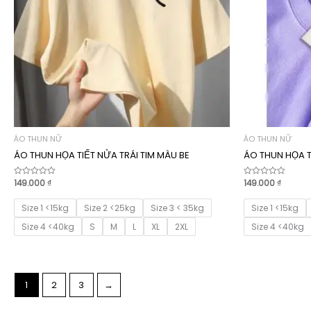
ÁO THUN NỮ
ÁO THUN NỮ
ÁO THUN HỌA TIẾT NỬA TRÁI TIM MÀU BE
ÁO THUN HỌA T
149.000
₫
149.000
₫
Được
Được
xếp
xếp
hạng
hạng
0
0
Size 1 <15kg
Size 2 <25kg
Size 3 < 35kg
Size 1 <15kg
5
5
sao
sao
Size 4 <40kg
S
M
L
XL
2XL
Size 4 <40kg
1
2
3
→