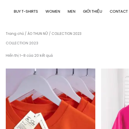
Nhảy
tới
BUY T-SHIRTS
WOMEN
MEN
GIỚI THIỆU
CONTACT
nội
dung
Trang chủ
/
ÁO THUN NỮ
/ COLLECTION 2023
COLLECTION 2023
Đã
Hiển thị 1–8 của 20 kết quả
sắp
xếp
theo
mới
nhất