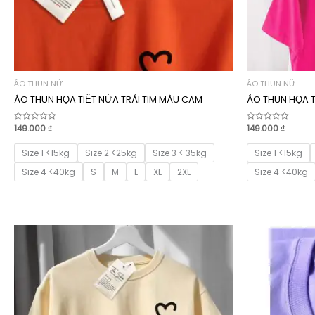
ÁO THUN NỮ
ÁO THUN NỮ
ÁO THUN HỌA TIẾT NỬA TRÁI TIM MÀU CAM
ÁO THUN HỌA T
149.000
₫
149.000
₫
Được
Được
xếp
xếp
hạng
hạng
0
0
Size 1 <15kg
Size 2 <25kg
Size 3 < 35kg
Size 1 <15kg
5
5
sao
sao
Size 4 <40kg
S
M
L
XL
2XL
Size 4 <40kg