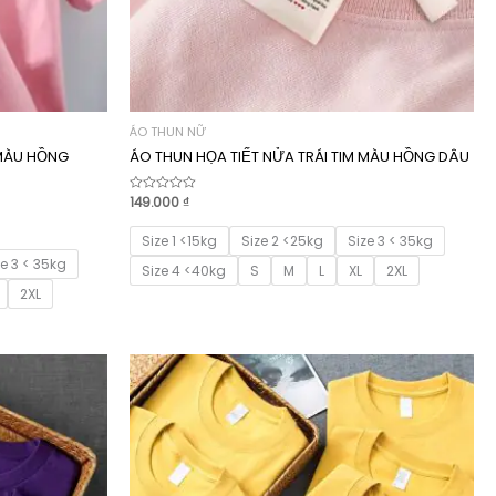
ÁO THUN NỮ
 MÀU HỒNG
ÁO THUN HỌA TIẾT NỬA TRÁI TIM MÀU HỒNG DÂU
149.000
₫
Được
xếp
hạng
0
Size 1 <15kg
Size 2 <25kg
Size 3 < 35kg
5
ze 3 < 35kg
sao
Size 4 <40kg
S
M
L
XL
2XL
2XL