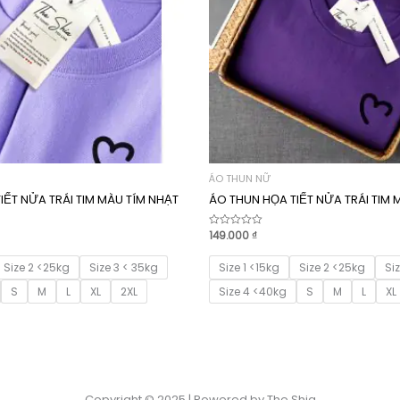
ÁO THUN NỮ
IẾT NỬA TRÁI TIM MÀU TÍM NHẠT
ÁO THUN HỌA TIẾT NỬA TRÁI TIM 
149.000
₫
Được
xếp
hạng
0
Size 2 <25kg
Size 3 < 35kg
Size 1 <15kg
Size 2 <25kg
Si
5
sao
S
M
L
XL
2XL
Size 4 <40kg
S
M
L
XL
Copyright © 2025 | Powered by The Shia