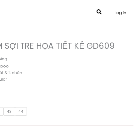
Tìm
Log In
kiếm
 SỢI TRE HỌA TIẾT KẺ GD609
ping
amboo
t & ít nhăn
ular
O
2
43
44
o