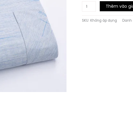
ÁO
Thêm vào gi
SƠ
MI
SKU:
Không áp dụng
Danh
XÁM
SỢI
TRE
HỌA
TIẾT
KẺ
GD609
số
lượng