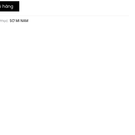
ỏ hàng
 mục:
SƠ MI NAM