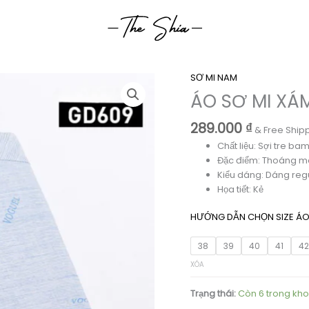
SƠ MI NAM
ÁO SƠ MI XÁM
289.000
₫
& Free Ship
Chất liệu: Sợi tre b
Đặc điểm: Thoáng má
Kiểu dáng: Dáng reg
Họa tiết: Kẻ
HƯỚNG DẪN CHỌN SIZE Á
38
39
40
41
4
XÓA
Trạng thái:
Còn 6 trong kh