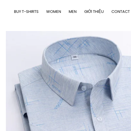
Nhảy
tới
BUY T-SHIRTS
WOMEN
MEN
GIỚI THIỆU
CONTACT
nội
dung