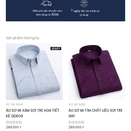
Sản phẩm tương tự
SƠ MI NAM
SƠ MI NAM
ÁO SƠ MI XÁM SỢI TRE HỌA TIẾT
ÁO SƠ MI TÍM CHẤT LIỆU SỢI TRE
KẺ GD609
SM1
Được
289.000
₫
Được
289.000
₫
xếp
xếp