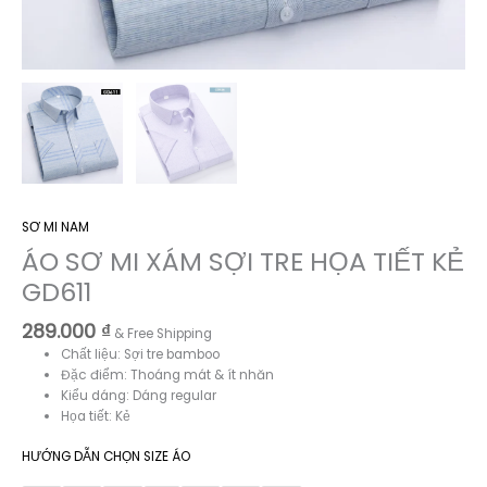
SƠ MI NAM
ÁO SƠ MI XÁM SỢI TRE HỌA TIẾT KẺ
GD611
289.000
₫
& Free Shipping
Chất liệu: Sợi tre bamboo
Đặc điểm: Thoáng mát & ít nhăn
Kiểu dáng: Dáng regular
Họa tiết: Kẻ
HƯỚNG DẪN CHỌN SIZE ÁO