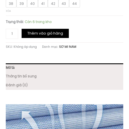
38
39
40
41
42
43
44
XÓA
Trạng thái:
Còn 6 trong kho
ÁO
Thêm vào giỏ hàng
SƠ
MI
SKU:
Không áp dụng
Danh mục:
SƠ MI NAM
XÁM
SỢI
TRE
HỌA
Mô tả
TIẾT
KẺ
Thông tin bổ sung
GD611
Đánh giá (0)
số
lượng