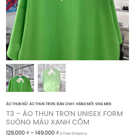
ÁO THUN NỮ
,
ÁO THUN TRƠN
,
BÁN CHẠY
,
HÀNG MỚI
,
SHIA MEN
T3 – ÁO THUN TRƠN UNISEX FORM
SUÔNG MÀU XANH CỐM
Khoảng
129.000
₫
–
149.000
₫
& Free Shipping