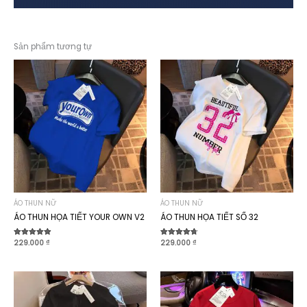
Sản phẩm tương tự
ÁO THUN NỮ
ÁO THUN NỮ
ÁO THUN HỌA TIẾT YOUR OWN V2
ÁO THUN HỌA TIẾT SỐ 32
Được xếp
229.000
₫
Được xếp
229.000
₫
hạng
hạng
4.90
4.70
5 sao
5 sao