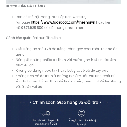
HƯỚNG DẪN ĐẶT HÀNG
Bạn có thể đặt hàng trực tiếp trên website,
fanpage
https://www.facebook.com/theshiavn
hoặc liên
hệ
0827.925.306
để đặt hàng nhanh hơn.
Cách bảo quản áo thun The Shia
Giặt riêng áo màu và áo trắng tránh gây phai màu ra các áo
trắng
Nên giặt những chiếc áo thun với nước lạnh hoặc nước ấm
dưới 40 độ C
Không sử dụng nước tẩy hoặc bột giặt có có độ tẩy cao
Không nên để áo thun ở những nơi ẩm ướt, với tính chất hút
ẩm, hút nước tốt, áo thun dễ bị ẩm mốc, thậm chí để lại những
vết ố trên vải áo.