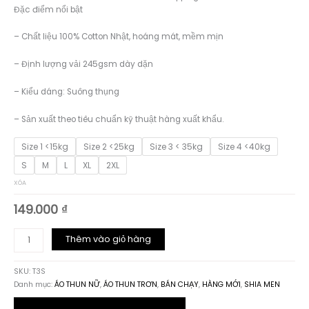
giá:
Đặc điểm nổi bật
từ
129.000 ₫
– Chất liệu 100% Cotton Nhật, hoáng mát, mềm mịn
đến
149.000 ₫
– Định lượng vải 245gsm dày dặn
– Kiểu dáng: Suông thụng
– Sản xuất theo tiêu chuẩn kỹ thuật hàng xuất khẩu.
Size 1 <15kg
Size 2 <25kg
Size 3 < 35kg
Size 4 <40kg
S
M
L
XL
2XL
XÓA
149.000
₫
T3
Thêm vào giỏ hàng
-
ÁO
SKU:
T3S
THUN
Danh mục:
ÁO THUN NỮ
,
ÁO THUN TRƠN
,
BÁN CHẠY
,
HÀNG MỚI
,
SHIA MEN
TRƠN
UNISEX