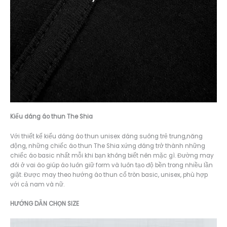
Kiểu dáng á
o thun The Shia
Với thiết kế kiểu dáng áo thun unisex dáng suông trẻ trung,năng
động, những chiếc áo thun The Shia xứng đáng trở thành những
chiếc áo basic nhất mỗi khi bạn không biết nên mặc gì. Đường may
đôi ở vai áo giúp áo luôn giữ form và luôn tạo độ bền trong nhiều lần
giặt. Được may theo hướng áo thun cổ tròn basic, unisex, phù hợp
với cả nam và nữ.
HƯỚNG DẪN CHỌN SIZE