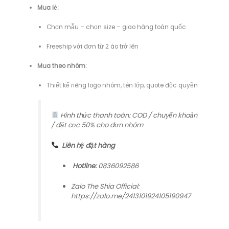
Mua lẻ:
Chọn mẫu – chọn size – giao hàng toàn quốc
Freeship với đơn từ 2 áo trở lên
Mua theo nhóm:
Thiết kế riêng logo nhóm, tên lớp, quote độc quyền
Hình thức thanh toán: COD / chuyển khoản
/ đặt cọc 50% cho đơn nhóm
Liên hệ đặt hàng
Hotline:
0836092586
Zalo The Shia Official:
https://zalo.me/2413101924105190947