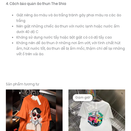
4. Cách bảo quản áo thun The Shia
Giặt riêng áo màu và áo trắng tránh gây phai màu ra các áo
trắng
Nên giặt những chiếc áo thun với nước lạnh hoặc nước ấm
dưới 40 độ C
Không sử dụng nước tẩy hoặc bột giặt có có độ tẩy cao
Không nên để áo thun ở những nơi ẩm ướt, với tính chất hút
ẩm, hút nước tốt, áo thun dễ bị ẩm mốc, thậm chí để lại những
vết ố trên vải áo.
Sản phẩm tương tự
Giảm giá!
Giảm giá!