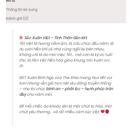
Mô tả
Thông tin bổ sung
Đánh giá (0)
Sắc Xuân Việt – Tình Thân Gắn Kết
Tết Việt là hương trầm ấm, là câu chúc đầu năm, là
nụ cười hiền khi cả nhà cùng ngồi lại bên nhau.
Không chỉ là áo mới mặc Tết… mà còn là ký ức tuổi
thơ, là hồn Việt hiền hòa giữa khung trời Xuân rực
rỡ.
BST Xuân Bính Ngọ của The Shia mang họa tiết vui
tươi nhưng vẫn giữ trọn nét dịu dàng truyền thống
– như lời chúc
bình an – phát lộc – hạnh phúc tròn
đầy
cho năm mới.
Để mỗi chiếc áo khoác lên là một chút tự hào, một
chút yêu thương… và rất nhiều cảm xúc Việt.