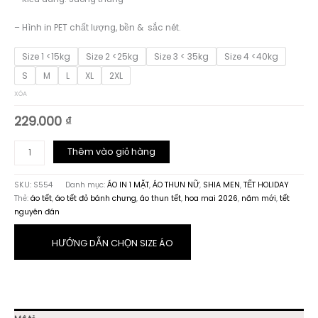
– Hình in PET chất lượng, bền & sắc nét.
Size 1 <15kg
Size 2 <25kg
Size 3 < 35kg
Size 4 <40kg
S
M
L
XL
2XL
XÓA
229.000
₫
Áo
Thêm vào giỏ hàng
Thun
Tết
SKU:
S554
Danh mục:
ÁO IN 1 MẶT
,
ÁO THUN NỮ
,
SHIA MEN
,
TẾT HOLIDAY
Hoa
Thẻ:
áo tết
,
áo tết đỏ bánh chưng
,
áo thun tết
,
hoa mai 2026
,
năm mới
,
tết
Mai
nguyên đán
Vàng
S554
số
HƯỚNG DẪN CHỌN SIZE ÁO
lượng