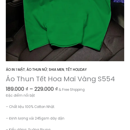
ÁO IN 1 MẶT
,
ÁO THUN NỮ
,
SHIA MEN
,
TẾT HOLIDAY
Áo Thun Tết Hoa Mai Vàng S554
Khoảng
189.000
₫
–
229.000
₫
& Free Shipping
giá:
Đặc điểm nổi bật
từ
189.000 ₫
– Chất liệu 100% Cotton Nhật.
đến
229.000 ₫
– Định lượng vải 245gsm dày dặn
– Kiểu dáng: Suông thung