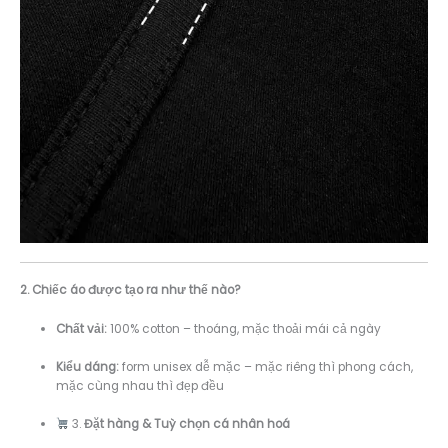
2. Chiếc áo được tạo ra như thế nào?
Chất vải:
100% cotton – thoáng, mặc thoải mái cả ngày
Kiểu dáng:
form unisex dễ mặc – mặc riêng thì phong cách,
mặc cùng nhau thì đẹp đều
3.
Đặt hàng & Tuỳ chọn cá nhân hoá