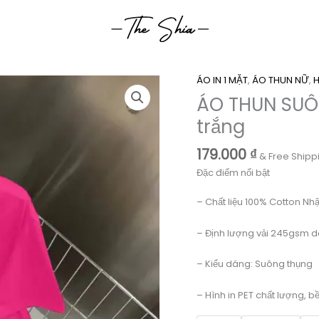
ÁO IN 1 MẶT
,
ÁO THUN NỮ
,
ÁO THUN SUÔN
trắng
179.000
₫
& Free Shipp
Đặc điểm nổi bật
– Chất liệu 100% Cotton Nhậ
– Định lượng vải 245gsm d
– Kiểu dáng: Suông thụng
– Hình in PET chất lượng, b