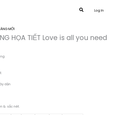
Tìm
Log In
kiếm
HÀNG MỚI
G HỌA TIẾT Love is all you need
ing
t.
ày dặn
ền & sắc nét.