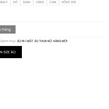
OBALT
ĐỎ
XANH
VÀNG
CAM
HỒNG SEN
ỏ hàng
Danh mục:
ÁO IN 1 MẶT
,
ÁO THUN NỮ
,
HÀNG MỚI
 SIZE ÁO