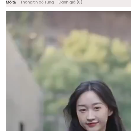
Mô tả
Thông tin bổ sung
Đánh giá (0)
Trình
chơi
Video