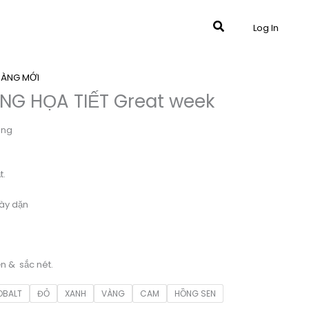
Tìm
Log In
kiếm
HÀNG MỚI
NG HỌA TIẾT Great week
ing
t.
ày dặn
ền & sắc nét.
OBALT
ĐỎ
XANH
VÀNG
CAM
HỒNG SEN