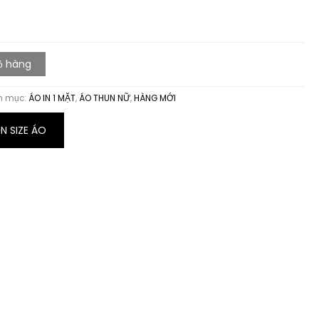
ỏ hàng
h mục:
ÁO IN 1 MẶT
,
ÁO THUN NỮ
,
HÀNG MỚI
 SIZE ÁO