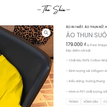
ÁO IN 1 MẶT
,
ÁO THUN NỮ
,
ÁO THUN SUÔ
179.000
₫
& Free Shipp
Đặc điểm nổi bật
– Chất liệu 100% Cotton Nhậ
– Định lượng vải 245gsm d
– Kiểu dáng: Suông thụng
– Hình in PET chất lượng, b
TRẮNG
HỒNG DÂU
C