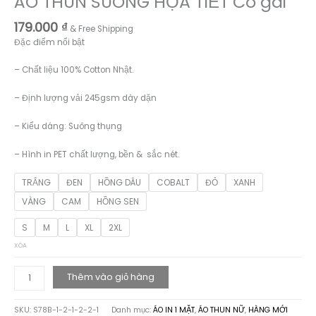
ÁO THUN SUÔNG HỌA TIẾT Cô gái
179.000
₫
& Free Shipping
Đặc điểm nổi bật
– Chất liệu 100% Cotton Nhật.
– Định lượng vải 245gsm dày dặn
– Kiểu dáng: Suông thụng
– Hình in PET chất lượng, bền & sắc nét.
TRẮNG
ĐEN
HỒNG DÂU
COBALT
ĐỎ
XANH
VÀNG
CAM
HỒNG SEN
S
M
L
XL
2XL
XÓA
ÁO
Thêm vào giỏ hàng
THUN
SUÔNG
SKU:
S78B-1-2-1-2-2-1
Danh mục:
ÁO IN 1 MẶT
,
ÁO THUN NỮ
,
HÀNG MỚI
HỌA