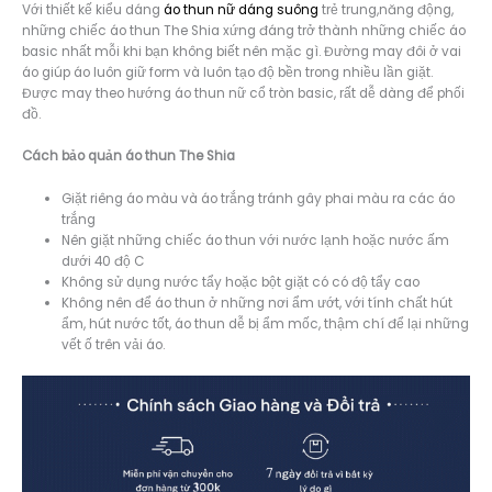
Với thiết kế kiểu dáng
áo thun nữ dáng suông
trẻ trung,năng động,
những chiếc áo thun The Shia xứng đáng trở thành những chiếc áo
basic nhất mỗi khi bạn không biết nên mặc gì. Đường may đôi ở vai
áo giúp áo luôn giữ form và luôn tạo độ bền trong nhiều lần giặt.
Được may theo hướng áo thun nữ cổ tròn basic, rất dễ dàng để phối
đồ.
Cách bảo quản áo thun The Shia
Giặt riêng áo màu và áo trắng tránh gây phai màu ra các áo
trắng
Nên giặt những chiếc áo thun với nước lạnh hoặc nước ấm
dưới 40 độ C
Không sử dụng nước tẩy hoặc bột giặt có có độ tẩy cao
Không nên để áo thun ở những nơi ẩm ướt, với tính chất hút
ẩm, hút nước tốt, áo thun dễ bị ẩm mốc, thậm chí để lại những
vết ố trên vải áo.