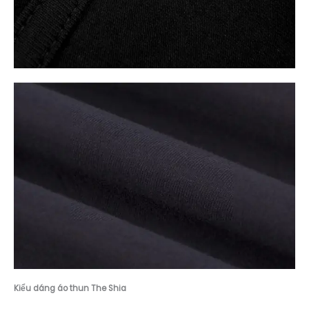
Kiểu dáng á
o thun The Shia