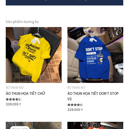
Sản phẩm tương tự
ÁO THUN NỮ
ÁO THUN NỮ
ÁO THUN HỌA TIẾT CHỮ
ÁO THUN HỌA TIẾT DON’T STOP
V2
Được xếp
229.000
₫
hạng
Được xếp
229.000
₫
4.40
hạng
5 sao
4.40
5 sao