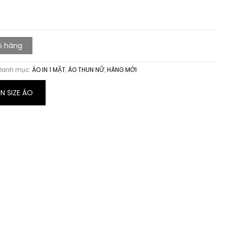
ỏ hàng
Danh mục:
ÁO IN 1 MẶT
,
ÁO THUN NỮ
,
HÀNG MỚI
 SIZE ÁO