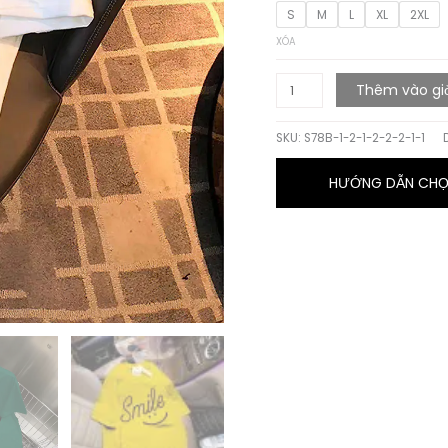
S
M
L
XL
2XL
XÓA
ÁO
Thêm vào gi
THUN
SUÔNG
SKU:
S78B-1-2-1-2-2-2-1-1
HỌA
TIẾT
HƯỚNG DẪN CHỌN
SMILE
số
lượng