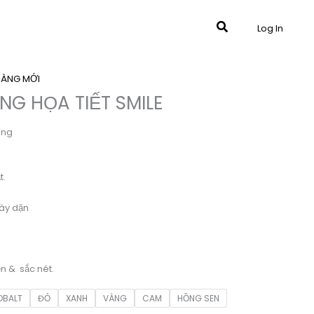
Tìm
Log In
kiếm
HÀNG MỚI
NG HỌA TIẾT SMILE
ing
t.
ày dặn
ền & sắc nét.
OBALT
ĐỎ
XANH
VÀNG
CAM
HỒNG SEN