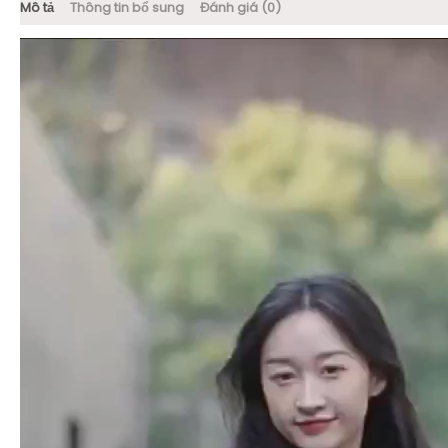
Mô tả
Thông tin bổ sung
Đánh giá (0)
Trình
chơi
Video