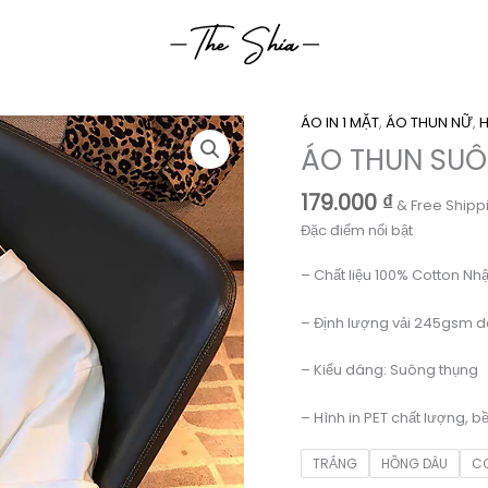
ÁO IN 1 MẶT
,
ÁO THUN NỮ
,
ÁO THUN SUÔ
179.000
₫
& Free Shipp
Đặc điểm nổi bật
– Chất liệu 100% Cotton Nhậ
– Định lượng vải 245gsm d
– Kiểu dáng: Suông thụng
– Hình in PET chất lượng, b
TRẮNG
HỒNG DÂU
C