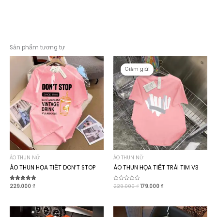
Sản phẩm tương tự
Giảm giá!
Giảm giá!
ÁO THUN NỮ
ÁO THUN NỮ
ÁO THUN HỌA TIẾT DON’T STOP
ÁO THUN HỌA TIẾT TRÁI TIM V3
Giá
Giá
Được xếp
229.000
₫
Được
229.000
₫
179.000
₫
hạng
xếp
gốc
hiện
4.90
hạng
là:
tại
5 sao
0
229.000 ₫.
là:
5
sao
179.000 ₫.