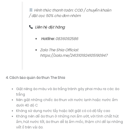
Hình thức thanh toán: COD / chuyển khoản
/ đặt cọc 50% cho đơn nhóm
Liên hệ đặt hàng
Hotline:
0836092586
Zalo The Shia Official:
https://zalo.me/2413101924105190947
4. Cách bảo quản áo thun The Shia
Giặt riêng áo màu và áo trắng tránh gây phai màu ra các áo
trắng
Nên giặt những chiếc áo thun với nước lạnh hoặc nước ấm
dưới 40 độ C
Không sử dụng nước tẩy hoặc bột giặt có có độ tẩy cao
Không nên để áo thun ở những nơi ẩm ướt, với tính chất hút
ẩm, hút nước tốt, áo thun dễ bị ẩm mốc, thậm chí để lại những
vết ố trên vải áo.