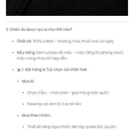
2. Chiếc áo được tạo ra như thế nào?
Chất vải:
100% cotton – thoáng, mặc thoải mái cả ngày
Kiểu dáng:
form unisex dễ mặc – mặc riêng thì phong cách,
mặc cùng nhau thì đẹp đều
3.
Đặt hàng & Tuỳ chọn cá nhân hoá
Mua lẻ:
Chọn mẫu – chọn size – giao hàng toàn quốc
Freeship với đơn từ 2 áo trở lên
Mua theo nhóm:
Thiết kế riêng logo nhóm, tên lớp, quote độc quyền