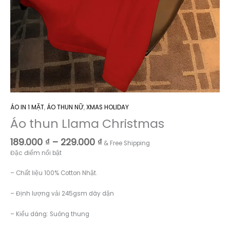
ÁO IN 1 MẶT
,
ÁO THUN NỮ
,
XMAS HOLIDAY
Áo thun Llama Christmas
Khoảng
189.000
₫
–
229.000
₫
& Free Shipping
giá:
Đặc điểm nổi bật
từ
189.000 ₫
– Chất liệu 100% Cotton Nhật.
đến
229.000 ₫
– Định lượng vải 245gsm dày dặn
– Kiểu dáng: Suông thung