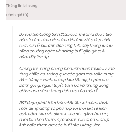
Thông tin bổ sung
Đánh giá (0)
Bộ sưu tập Giáng Sinh 2025 của The Shia được tạo
nên từ cảm hứng về những khoảnh khắc đẹp nhất
của mùa lễ hội: ánh đèn lung linh, cây thông rực rỡ,
tiếng chuông ngân và những buổi gặp gỡ cuối
năm đầy ấm áp.
Chúng tôi mang những hình ảnh quen thuộc ấy vào
từng chiếc áo, thông qua các gam màu đặc trưng
đỏ – trắng – xanh, những họa tiết ngọt ngào như
bánh gừng, người tuyết, tuần lộc và những dòng
chữ mang năng lượng tích cực của mùa lễ.
BST được phát triển trên chất liệu vải mềm, thoải
mái, đứng dáng và phù hợp với thời tiết se lạnh
cuối năm. Họa tiết được in sắc nét, giữ màu đẹp,
đảm bảo tính thẩm mỹ cao khi mặc đi chơi, chụp
ảnh hoặc tham gia các buổi tiệc Giáng Sinh.