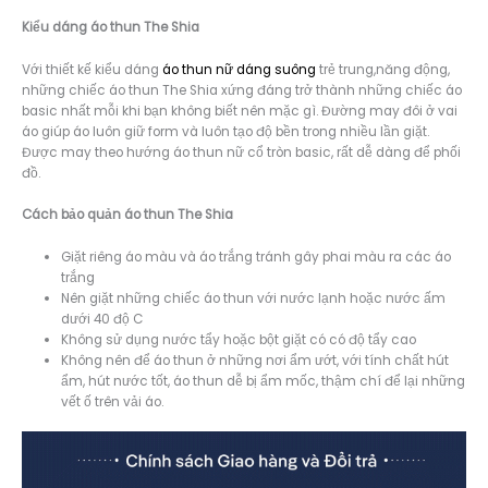
Kiểu dáng á
o thun The Shia
Với thiết kế kiểu dáng
áo thun nữ dáng suông
trẻ trung,năng động,
những chiếc áo thun The Shia xứng đáng trở thành những chiếc áo
basic nhất mỗi khi bạn không biết nên mặc gì. Đường may đôi ở vai
áo giúp áo luôn giữ form và luôn tạo độ bền trong nhiều lần giặt.
Được may theo hướng áo thun nữ cổ tròn basic, rất dễ dàng để phối
đồ.
Cách bảo quản áo thun The Shia
Giặt riêng áo màu và áo trắng tránh gây phai màu ra các áo
trắng
Nên giặt những chiếc áo thun với nước lạnh hoặc nước ấm
dưới 40 độ C
Không sử dụng nước tẩy hoặc bột giặt có có độ tẩy cao
Không nên để áo thun ở những nơi ẩm ướt, với tính chất hút
ẩm, hút nước tốt, áo thun dễ bị ẩm mốc, thậm chí để lại những
vết ố trên vải áo.