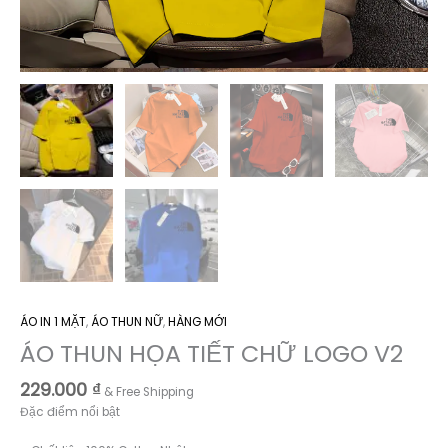
ÁO IN 1 MẶT
,
ÁO THUN NỮ
,
HÀNG MỚI
ÁO THUN HỌA TIẾT CHỮ LOGO V2
229.000
₫
& Free Shipping
Đặc điểm nổi bật