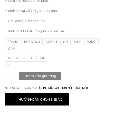
– Chất liệu 100% Cotton Nhật.
– Định lượng vải 245gsm dày dặn
– Kiểu dáng: Suông thung
– Hình in PET chất lượng, bền & sắc nét.
TRẮNG
HỒNG DÂU
COBALT
ĐỎ
XANH
VÀNG
CAM
S
M
L
XL
2XL
XÓA
ÁO
Thêm vào giỏ hàng
THUN
HỌA
SKU:
S49A
Danh mục:
ÁO IN 1 MẶT
,
ÁO THUN NỮ
,
HÀNG MỚI
TIẾT
CHỮ
LOGO
HƯỚNG DẪN CHỌN SIZE ÁO
V2
số
lượng