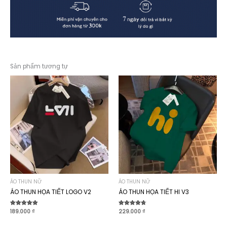
Sản phẩm tương tự
ÁO THUN NỮ
ÁO THUN NỮ
ÁO THUN HỌA TIẾT LOGO V2
ÁO THUN HỌA TIẾT HI V3
Được xếp
189.000
₫
Được xếp
229.000
₫
hạng
hạng
4.90
4.70
5 sao
5 sao