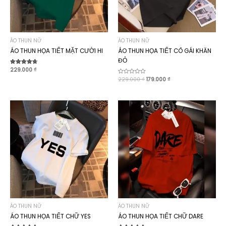
ÁO THUN NỮ
ÁO THUN NỮ
ÁO THUN HỌA TIẾT MẶT CƯỜI HI
ÁO THUN HỌA TIẾT CÔ GÁI KHĂN
ĐỎ
Được xếp
229.000
₫
hạng
Giá
Giá
Được
229.000
₫
179.000
₫
4.70
xếp
5 sao
gốc
hiện
hạng
là:
tại
0
229.000 ₫.
là:
5
sao
179.000 ₫.
ÁO THUN NỮ
ÁO THUN NỮ
ÁO THUN HỌA TIẾT CHỮ YES
ÁO THUN HỌA TIẾT CHỮ DARE