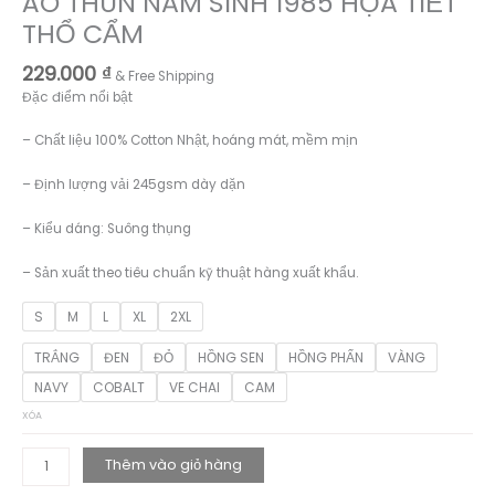
ÁO THUN NĂM SINH 1985 HỌA TIẾT
THỔ CẨM
229.000
₫
& Free Shipping
Đặc điểm nổi bật
– Chất liệu 100% Cotton Nhật, hoáng mát, mềm mịn
– Định lượng vải 245gsm dày dặn
– Kiểu dáng: Suông thụng
– Sản xuất theo tiêu chuẩn kỹ thuật hàng xuất khẩu.
S
M
L
XL
2XL
TRẮNG
ĐEN
ĐỎ
HỒNG SEN
HỒNG PHẤN
VÀNG
NAVY
COBALT
VE CHAI
CAM
XÓA
ÁO
Thêm vào giỏ hàng
THUN