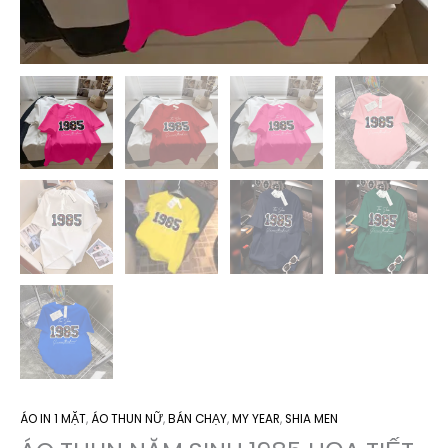
ÁO IN 1 MẶT
,
ÁO THUN NỮ
,
BÁN CHẠY
,
MY YEAR
,
SHIA MEN