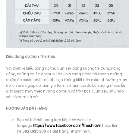
Kiểu dáng á
o thun The Shia
Với thiết kế kiểu dáng áo thun unisex dáng suông trẻ trung,năng
động, những chiếc áo thun The Shia xứng đáng trở thành những
chiếc áo basic nhất mỗi khi bạn không biết nên mặc gì. Đường may
đôi ở vai áo giúp áo luôn giữ form và luôn tạo độ bền trong nhiều lần
giặt. Được may theo hướng áo thun cổ tròn basic, unisex, phù hợp
với cả nam và nữ.
HƯỚNG DẪN ĐẶT HÀNG
Bạn có thể đặt hàng trực tiếp trên website,
fanpage
https://www.facebook.com/theshiavn
hoặc liên
hệ
0827.925.306
để đặt hàng nhanh hơn.