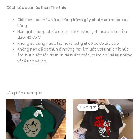
Cách bảo quản áo thun The Shia
Giặt riêng áo màu và áo trắng tránh gây phai màu ra các áo
trắng
Nên giặt những chiếc áo thun với nước lạnh hoặc nước ấm
dưới 40 độ C
Không sử dụng nước tẩy hoặc bột giặt có có độ tẩy cao
Không nên để áo thun ở những nơi ẩm ướt, với tính chất hút
ẩm, hút nước tốt, áo thun dễ bị ẩm mốc, thậm chí để lại những
vết ố trên vải áo.
Sản phẩm tương tự
Giảm giá!
Giảm giá!