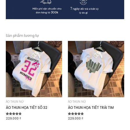
Sản phẩm tương tự
ÁO THUN NỮ
ÁO THUN NỮ
ÁO THUN HỌA TIẾT SỐ 32
ÁO THUN HỌA TIẾT TRÁI TIM
Được xếp
229.000
₫
Được xếp
229.000
₫
hạng
hạng
4.70
4.80
5 sao
5 sao