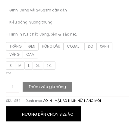
– Định lượng vải 245gsm dày dặn
– Kiểu dáng: Suông thung
– Hình in PET chất lượng, bền & sắc nét.
TRẮNG
ĐEN
HỒNG DÂU
COBALT
ĐỎ
XANH
VÀNG
CAM
S
M
L
XL
2XL
XÓA
ÁO
Thêm vào giỏ hàng
THUN
HỌA
SKU:
S54
Danh mục:
ÁO IN 1 MẶT
,
ÁO THUN NỮ
,
HÀNG MỚI
TIẾT
TWO
GIRL
HƯỚNG DẪN CHỌN SIZE ÁO
V4
số
lượng