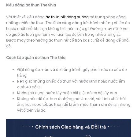
Kiểu dáng á
o thun The Shia
Với thiết kế kiểu dáng
áo thun nữ dáng suông
trẻ trung,năng động,
những chiếc áo thun The Shia xứng đáng trở thành những chiếc áo
basic nhất mỗi khi bạn không biết nên mặc gì. Đường may đôi ở vai
áo giúp áo luôn giữ form và luôn tạo độ bền trong nhiều lần giặt.
Được may theo hướng áo thun nữ cổ tròn basic, rất dễ dàng để phối
đồ.
Cách bảo quản áo thun The Shia
Giặt riêng áo màu và áo trắng tránh gây phai màu ra các áo
trắng
Nên giặt những chiếc áo thun với nước lạnh hoặc nước ấm
dưới 40 độ C
Không sử dụng nước tẩy hoặc bột giặt có có độ tẩy cao
Không nên để áo thun ở những nơi ẩm ướt, với tính chất hút
ẩm, hút nước tốt, áo thun dễ bị ẩm mốc, thậm chí để lại những
vết ố trên vải áo.