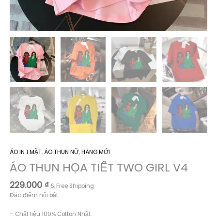
ÁO IN 1 MẶT
,
ÁO THUN NỮ
,
HÀNG MỚI
ÁO THUN HỌA TIẾT TWO GIRL V4
229.000
₫
& Free Shipping
Đặc điểm nổi bật
– Chất liệu 100% Cotton Nhật.