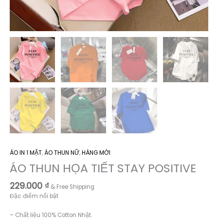
ÁO IN 1 MẶT
,
ÁO THUN NỮ
,
HÀNG MỚI
ÁO THUN HỌA TIẾT STAY POSITIVE
229.000
₫
& Free Shipping
Đặc điểm nổi bật
– Chất liệu 100% Cotton Nhật.