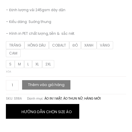
– Định lượng vải 245gsm dày dặn
– Kiểu dáng: Suông thung
– Hình in PET chất lượng, bền & sắc nét.
TRẮNG
HỒNG DÂU
COBALT
ĐỎ
XANH
VÀNG
CAM
S
M
L
XL
2XL
XÓA
ÁO
Thêm vào giỏ hàng
THUN
HỌA
SKU:
S118A
Danh mục:
ÁO IN 1 MẶT
,
ÁO THUN NỮ
,
HÀNG MỚI
TIẾT
STAY
POSITIVE
HƯỚNG DẪN CHỌN SIZE ÁO
số
lượng