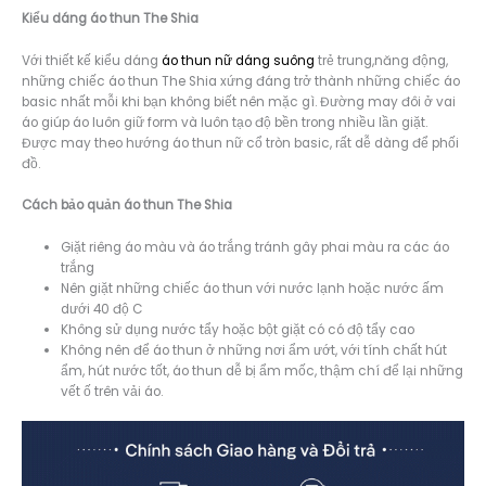
Kiểu dáng á
o thun The Shia
Với thiết kế kiểu dáng
áo thun nữ dáng suông
trẻ trung,năng động,
những chiếc áo thun The Shia xứng đáng trở thành những chiếc áo
basic nhất mỗi khi bạn không biết nên mặc gì. Đường may đôi ở vai
áo giúp áo luôn giữ form và luôn tạo độ bền trong nhiều lần giặt.
Được may theo hướng áo thun nữ cổ tròn basic, rất dễ dàng để phối
đồ.
Cách bảo quản áo thun The Shia
Giặt riêng áo màu và áo trắng tránh gây phai màu ra các áo
trắng
Nên giặt những chiếc áo thun với nước lạnh hoặc nước ấm
dưới 40 độ C
Không sử dụng nước tẩy hoặc bột giặt có có độ tẩy cao
Không nên để áo thun ở những nơi ẩm ướt, với tính chất hút
ẩm, hút nước tốt, áo thun dễ bị ẩm mốc, thậm chí để lại những
vết ố trên vải áo.