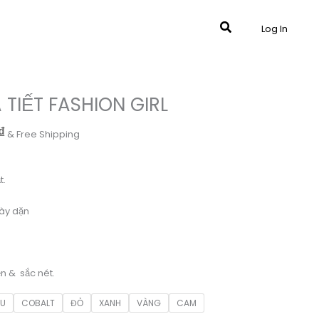
Tìm
Log In
kiếm
TIẾT FASHION GIRL
Giá
₫
& Free Shipping
hiện
tại
₫.
là:
t.
179.000 ₫.
ày dặn
ền & sắc nét.
ÂU
COBALT
ĐỎ
XANH
VÀNG
CAM