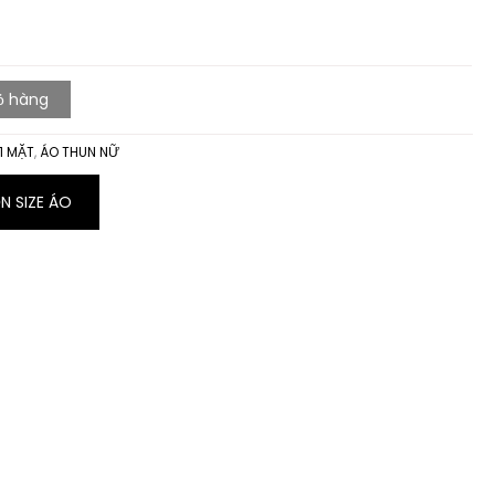
ỏ hàng
 1 MẶT
,
ÁO THUN NỮ
 SIZE ÁO