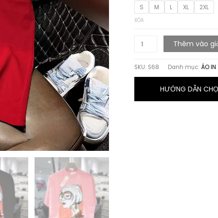
S
M
L
XL
2XL
XÓA
ÁO
Thêm vào gi
THUN
HỌA
SKU:
S68
Danh mục:
ÁO IN
TIẾT
FASHION
HƯỚNG DẪN CHỌN
GIRL
số
lượng