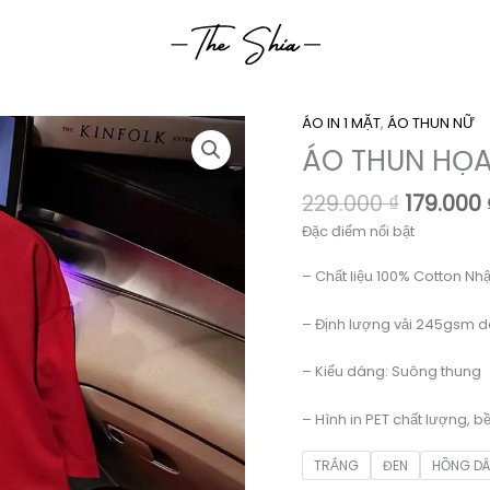
ÁO IN 1 MẶT
,
ÁO THUN NỮ
ÁO THUN HỌA 
Giá
229.000
₫
179.000
gốc
Đặc điểm nổi bật
là:
229.000 
– Chất liệu 100% Cotton Nhậ
– Định lượng vải 245gsm d
– Kiểu dáng: Suông thung
– Hình in PET chất lượng, b
TRẮNG
ĐEN
HỒNG D