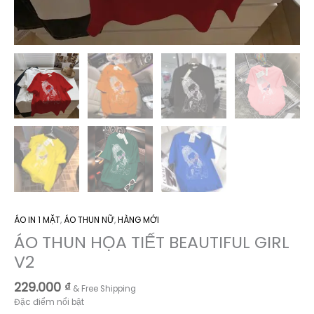
ÁO IN 1 MẶT
,
ÁO THUN NỮ
,
HÀNG MỚI
ÁO THUN HỌA TIẾT BEAUTIFUL GIRL
V2
229.000
₫
& Free Shipping
Đặc điểm nổi bật