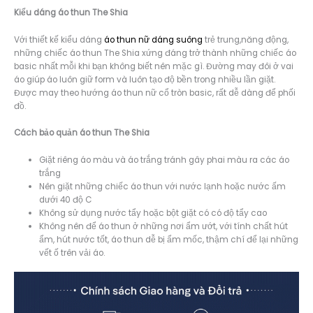
Kiểu dáng á
o thun The Shia
Với thiết kế kiểu dáng
áo thun nữ dáng suông
trẻ trung,năng động,
những chiếc áo thun The Shia xứng đáng trở thành những chiếc áo
basic nhất mỗi khi bạn không biết nên mặc gì. Đường may đôi ở vai
áo giúp áo luôn giữ form và luôn tạo độ bền trong nhiều lần giặt.
Được may theo hướng áo thun nữ cổ tròn basic, rất dễ dàng để phối
đồ.
Cách bảo quản áo thun The Shia
Giặt riêng áo màu và áo trắng tránh gây phai màu ra các áo
trắng
Nên giặt những chiếc áo thun với nước lạnh hoặc nước ấm
dưới 40 độ C
Không sử dụng nước tẩy hoặc bột giặt có có độ tẩy cao
Không nên để áo thun ở những nơi ẩm ướt, với tính chất hút
ẩm, hút nước tốt, áo thun dễ bị ẩm mốc, thậm chí để lại những
vết ố trên vải áo.