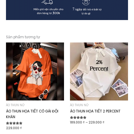
Sản phẩm tương tự
ÁO THUN NỮ
ÁO THUN NỮ
ÁO THUN HỌA TIẾT CÔ GÁI ĐỘI
ÁO THUN HỌA TIẾT 2 PERCENT
KHĂN
Khoảng
Được xếp
189.000
₫
–
229.000
₫
hạng
giá:
Được xếp
229.000
₫
4.90
từ
hạng
5 sao
189.000 ₫
5.00