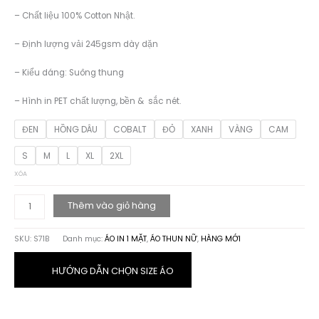
– Chất liệu 100% Cotton Nhật.
– Định lượng vải 245gsm dày dặn
– Kiểu dáng: Suông thung
– Hình in PET chất lượng, bền & sắc nét.
ĐEN
HỒNG DÂU
COBALT
ĐỎ
XANH
VÀNG
CAM
S
M
L
XL
2XL
XÓA
ÁO
Thêm vào giỏ hàng
THUN
HỌA
SKU:
S71B
Danh mục:
ÁO IN 1 MẶT
,
ÁO THUN NỮ
,
HÀNG MỚI
TIẾT
BEAUTIFUL
GIRL
HƯỚNG DẪN CHỌN SIZE ÁO
V2
số
lượng