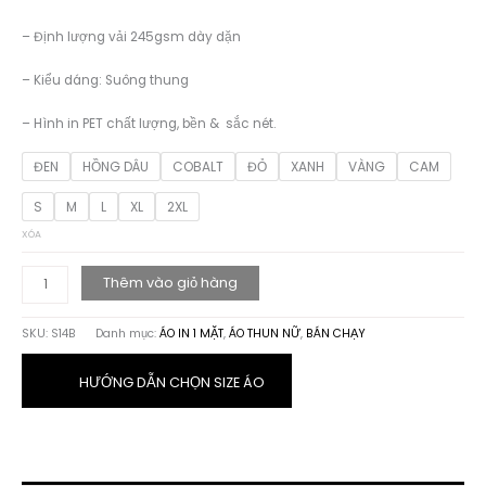
– Định lượng vải 245gsm dày dặn
– Kiểu dáng: Suông thung
– Hình in PET chất lượng, bền & sắc nét.
ĐEN
HỒNG DÂU
COBALT
ĐỎ
XANH
VÀNG
CAM
S
M
L
XL
2XL
XÓA
ÁO
Thêm vào giỏ hàng
THUN
HỌA
SKU:
S14B
Danh mục:
ÁO IN 1 MẶT
,
ÁO THUN NỮ
,
BÁN CHẠY
TIẾT
BÉ
THỎ
HƯỚNG DẪN CHỌN SIZE ÁO
số
lượng