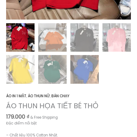
ÁO IN 1 MẶT
,
ÁO THUN NỮ
,
BÁN CHẠY
ÁO THUN HỌA TIẾT BÉ THỎ
179.000
₫
& Free Shipping
Đặc điểm nổi bật
– Chất liệu 100% Cotton Nhật.