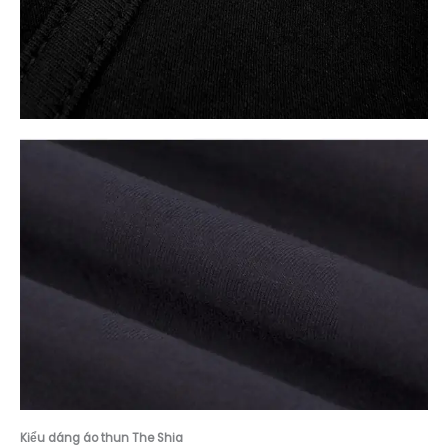
Kiểu dáng á
o thun The Shia