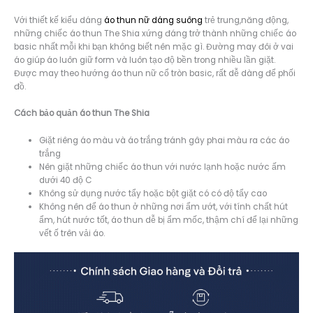
Với thiết kế kiểu dáng
áo thun nữ dáng suông
trẻ trung,năng động,
những chiếc áo thun The Shia xứng đáng trở thành những chiếc áo
basic nhất mỗi khi bạn không biết nên mặc gì. Đường may đôi ở vai
áo giúp áo luôn giữ form và luôn tạo độ bền trong nhiều lần giặt.
Được may theo hướng áo thun nữ cổ tròn basic, rất dễ dàng để phối
đồ.
Cách bảo quản áo thun The Shia
Giặt riêng áo màu và áo trắng tránh gây phai màu ra các áo
trắng
Nên giặt những chiếc áo thun với nước lạnh hoặc nước ấm
dưới 40 độ C
Không sử dụng nước tẩy hoặc bột giặt có có độ tẩy cao
Không nên để áo thun ở những nơi ẩm ướt, với tính chất hút
ẩm, hút nước tốt, áo thun dễ bị ẩm mốc, thậm chí để lại những
vết ố trên vải áo.