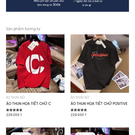
Sản phẩm tương tự
ÁO THUN NỮ
ÁO THUN NỮ
ÁO THUN HỌA TIẾT CHỮ C
ÁO THUN HỌA TIẾT CHỮ POSITIVE
Được xếp
229.000
₫
Được xếp
229.000
₫
hạng
hạng
4.70
4.80
5 sao
5 sao