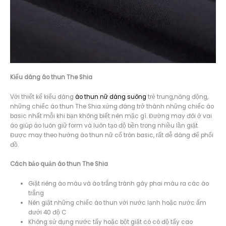
Kiểu dáng á
o thun The Shia
Với thiết kế kiểu dáng
áo thun nữ dáng suông
trẻ trung,năng động,
những chiếc áo thun The Shia xứng đáng trở thành những chiếc áo
basic nhất mỗi khi bạn không biết nên mặc gì. Đường may đôi ở vai
áo giúp áo luôn giữ form và luôn tạo độ bền trong nhiều lần giặt.
Được may theo hướng áo thun nữ cổ tròn basic, rất dễ dàng để phối
đồ.
Cách bảo quản áo thun The Shia
Giặt riêng áo màu và áo trắng tránh gây phai màu ra các áo
trắng
Nên giặt những chiếc áo thun với nước lạnh hoặc nước ấm
dưới 40 độ C
Không sử dụng nước tẩy hoặc bột giặt có có độ tẩy cao