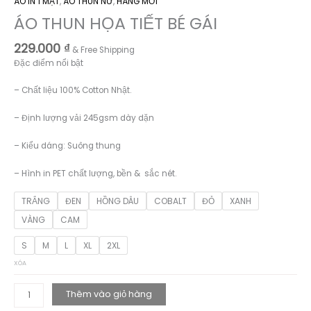
ÁO IN 1 MẶT
,
ÁO THUN NỮ
,
HÀNG MỚI
ÁO THUN HỌA TIẾT BÉ GÁI
229.000
₫
& Free Shipping
Đặc điểm nổi bật
– Chất liệu 100% Cotton Nhật.
– Định lượng vải 245gsm dày dặn
– Kiểu dáng: Suông thung
– Hình in PET chất lượng, bền & sắc nét.
TRẮNG
ĐEN
HỒNG DÂU
COBALT
ĐỎ
XANH
VÀNG
CAM
S
M
L
XL
2XL
XÓA
ÁO
Thêm vào giỏ hàng
THUN