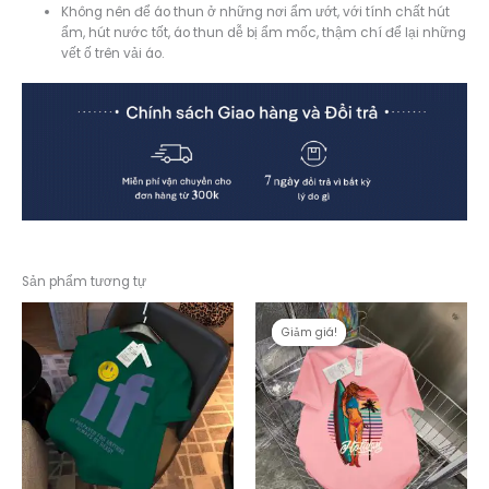
Không nên để áo thun ở những nơi ẩm ướt, với tính chất hút
ẩm, hút nước tốt, áo thun dễ bị ẩm mốc, thậm chí để lại những
vết ố trên vải áo.
Sản phẩm tương tự
Giảm giá!
Giảm giá!