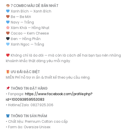
7 COMBO MÀU DỄ BÁN NHẤT
Xanh Bích — Xanh Bích
Be — Be Mới
Navy — Trắng
Xám Khói — Hồng Nhạt
Cacao — Kem Cheese
Đen — Hồng Phấn
Xanh Ngọc — Trắng
Không chỉ là áo đôi — mà còn là cách để hai bạn tạo nên những
khoảnh khắc thật đáng yêu mỗi ngày.
ƯU ĐÃI ĐẶC BIỆT
MIỄN PHÍ hỗ trợ in ấn & thiết kế theo yêu cầu riêng.
THÔNG TIN ĐẶT HÀNG
• Fanpage:
https://www.facebook.com/profile.php?
id=100093859553083
• Hotline/Zalo: 0827.925.306
THÔNG TIN SẢN PHẨM
• Chất liệu: Premium Cotton cao cấp
• Form áo: Oversize Unisex