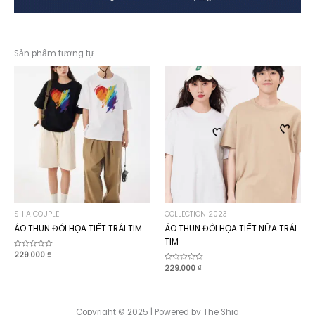
Sản phẩm tương tự
SHIA COUPLE
COLLECTION 2023
ÁO THUN ĐÔI HỌA TIẾT TRÁI TIM
ÁO THUN ĐÔI HỌA TIẾT NỬA TRÁI
TIM
Được
229.000
₫
xếp
Được
229.000
₫
hạng
xếp
0
hạng
5
0
sao
5
sao
Copyright © 2025 | Powered by The Shia