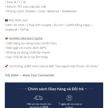
• Size: M / L / XL
• Kiểu in: PET cao cấp sắc nét
• Phong cách: Korean • Cute • Minimal • Streetwear
PHÙ HỢP CHO
Cafe • Đi chơi • Chụp ảnh couple • Du lịch • Outfit hằng ngày •
Lookbook • TikTok
HƯỚNG DẪN BẢO QUẢN
• Giặt riêng áo sáng màu và tối màu
• Nên giặt với nước dưới 40°C
• Không sử dụng chất tẩy mạnh
• Hạn chế để áo ở nơi ẩm thấp
Có những outfit nhìn vào là biết “hai người này thuộc về nhau.”
THE SHIA® — Wear Your Connection
.