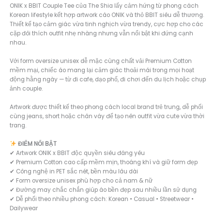
ONIK x BBIT Couple Tee của The Shia lấy cảm hứng từ phong cách
Korean lifestyle kết hợp artwork cáo ONIK và thỏ BBIT siêu dễ thương.
Thiết kế tạo cảm giác vừa tinh nghịch vừa trendy, cực hợp cho các
cặp đôi thích outfit nhẹ nhàng nhưng vẫn nổi bật khi đứng cạnh
nhau.
Với form oversize unisex dễ mặc cùng chất vải Premium Cotton
mềm mại, chiếc áo mang lại cảm giác thoải mái trong mọi hoạt
động hằng ngày — từ đi cafe, dạo phố, đi chơi đến du lịch hoặc chụp
ảnh couple.
Artwork được thiết kế theo phong cách local brand trẻ trung, dễ phối
cùng jeans, short hoặc chân váy để tạo nên outfit vừa cute vừa thời
trang.
ĐIỂM NỔI BẬT
✔ Artwork ONIK x BBIT độc quyền siêu đáng yêu
✔ Premium Cotton cao cấp mềm mịn, thoáng khí và giữ form đẹp
✔ Công nghệ in PET sắc nét, bền màu lâu dài
✔ Form oversize unisex phù hợp cho cả nam & nữ
✔ Đường may chắc chắn giúp áo bền đẹp sau nhiều lần sử dụng
✔ Dễ phối theo nhiều phong cách: Korean • Casual • Streetwear •
Dailywear