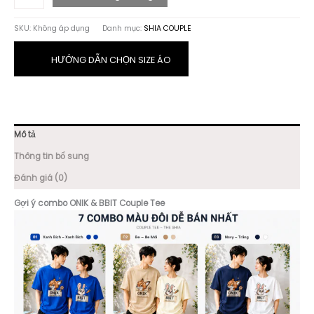
&
BBIT
SKU:
Không áp dụng
Danh mục:
SHIA COUPLE
Couple
Tee
số
HƯỚNG DẪN CHỌN SIZE ÁO
lượng
Mô tả
Thông tin bổ sung
Đánh giá (0)
Gợi ý combo ONIK & BBIT Couple Tee