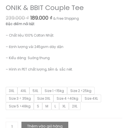
ONIK & BBIT Couple Tee
Giá
Giá
239.000
₫
189.000
₫
& Free Shipping
gốc
hiện
Đặc điểm nổi bật
là:
tại
239.000 ₫.
là:
– Chất liệu 100% Cotton Nhật.
189.000 ₫.
– Định lượng vải 245gsm dày dặn
– Kiểu dáng: Suông thung
– Hình in PET chất lượng, bền & sắc nét.
3XL
4XL
5XL
Size 1 <15kg
Size 2 <25kg
Size 3 < 35kg
Size 3XL
Size 4 <40kg
Size 4XL
Size 5 <48kg
S
M
L
XL
2XL
ONIK
Thêm vào giỏ hàng