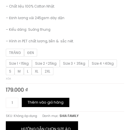
149.000 ₫
– Chất liệu 100% Cotton Nhật.
đến
179.000 ₫
– Định lượng vải 245gsm dày dặn
– Kiểu dáng: Suông thung
– Hình in PET chất lượng, bền & sắc nét.
TRẮNG
ĐEN
Size 1 <15kg
Size 2 <25kg
Size 3 < 35kg
Size 4 <40kg
S
M
L
XL
2XL
XÓA
179.000
₫
ÁO
Thêm vào giỏ hàng
THUN
GIA
SKU:
Không áp dụng
Danh mục:
SHIA FAMILY
ĐÌNH
HỌA
TIẾT
HƯỚNG DẪN CHỌN SIZE ÁO