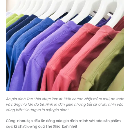
Áo gia đình The Shia được làm từ 100% cotton Nhật mềm mại, an toàn
và nâng niu làn da bé. Hình in đơn giản nhưng bất cứ ai khi nhìn vào
cũng biết “Chúng ta là một gia đình”.
Cùng nhau tạo dấu ấn riêng của gia đình mình với các sản phẩm
cực kì chất lượng của The Shia bạn nhé!