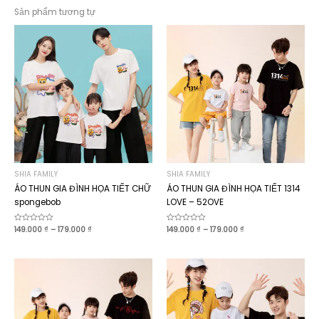
Sản phẩm tương tự
SHIA FAMILY
SHIA FAMILY
ÁO THUN GIA ĐÌNH HỌA TIẾT CHỮ
ÁO THUN GIA ĐÌNH HỌA TIẾT 1314
spongebob
LOVE – 52OVE
Khoảng
Khoảng
Được
149.000
₫
–
179.000
₫
Được
149.000
₫
–
179.000
₫
xếp
xếp
giá:
giá:
hạng
hạng
từ
từ
0
0
149.000 ₫
149.000 ₫
5
5
sao
sao
đến
đến
179.000 ₫
179.000 ₫