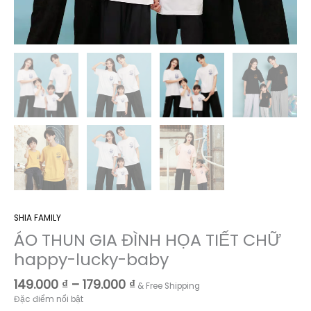
SHIA FAMILY
ÁO THUN GIA ĐÌNH HỌA TIẾT CHỮ
happy-lucky-baby
Khoảng
149.000
₫
–
179.000
₫
& Free Shipping
giá:
Đặc điểm nổi bật
từ