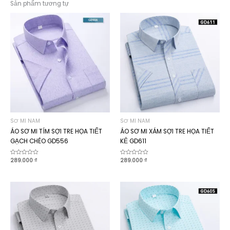
Sản phẩm tương tự
SƠ MI NAM
SƠ MI NAM
ÁO SƠ MI TÍM SỢI TRE HỌA TIẾT
ÁO SƠ MI XÁM SỢI TRE HỌA TIẾT
GẠCH CHÉO GD556
KẺ GD611
Được
289.000
₫
Được
289.000
₫
xếp
xếp
hạng
hạng
0
0
5
5
sao
sao