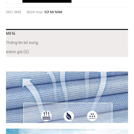
SƠ
MI
SKU:
SM3
Danh mục:
SƠ MI NAM
XANH
CHẤT
LIỆU
SỢI
Mô tả
TRE
SM3
Thông tin bổ sung
số
Đánh giá (0)
lượng