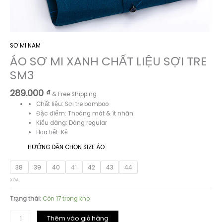
SƠ MI NAM
ÁO SƠ MI XANH CHẤT LIỆU SỢI TRE
SM3
289.000
₫
& Free Shipping
Chất liệu: Sợi tre bamboo
Đặc điểm: Thoáng mát & ít nhăn
Kiểu dáng: Dáng regular
Họa tiết: Kẻ
HƯỚNG DẪN CHỌN SIZE ÁO
38
39
40
41
42
43
44
XÓA
Trạng thái:
Còn 17 trong kho
ÁO
Thêm vào giỏ hàng