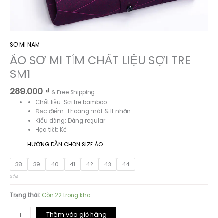
SƠ MI NAM
ÁO SƠ MI TÍM CHẤT LIỆU SỢI TRE
SM1
289.000
₫
& Free Shipping
Chất liệu: Sợi tre bamboo
Đặc điểm: Thoáng mát & ít nhăn
Kiểu dáng: Dáng regular
Họa tiết: Kẻ
HƯỚNG DẪN CHỌN SIZE ÁO
38
39
40
41
42
43
44
XÓA
Trạng thái:
Còn 22 trong kho
ÁO
Thêm vào giỏ hàng