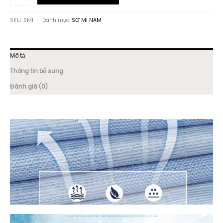
SƠ
MI
SKU:
SM1
Danh mục:
SƠ MI NAM
TÍM
CHẤT
LIỆU
SỢI
Mô tả
TRE
SM1
Thông tin bổ sung
số
Đánh giá (0)
lượng