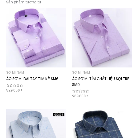
Sản phẩm tương tự
SƠ MI NAM
SƠ MI NAM
ÁO SƠ MI DÀI TAY TÍM KẺ SM6
ÁO SƠ MI TÍM CHẤT LIỆU SỢI TRE
SM9
Được
329.000
₫
xếp
Được
289.000
₫
hạng
xếp
0
hạng
5
0
sao
5
sao