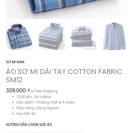
SƠ MI NAM
ÁO SƠ MI DÀI TAY COTTON FABRIC
SM12
329.000
₫
& Free Shipping
Chất liệu: Sợi cotton
Đặc điểm: Thoáng mát & ít nhăn
Kiểu dáng: Dáng regular
Họa tiết: Kẻ
HƯỚNG DẪN CHỌN SIZE ÁO