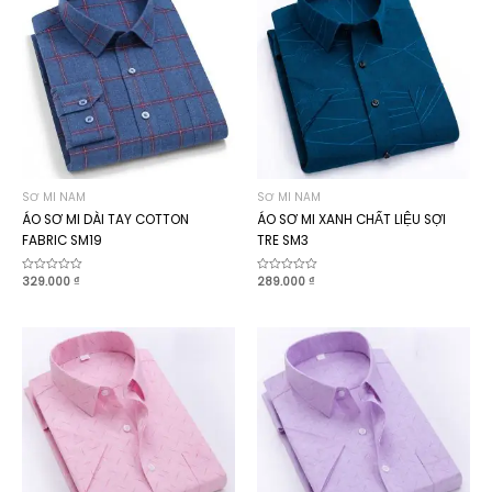
SƠ MI NAM
SƠ MI NAM
ÁO SƠ MI DÀI TAY COTTON
ÁO SƠ MI XANH CHẤT LIỆU SỢI
FABRIC SM19
TRE SM3
Được
329.000
₫
Được
289.000
₫
xếp
xếp
hạng
hạng
0
0
5
5
sao
sao