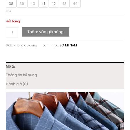
38
39
40
41
42
43
44
XÓA
Hết hàng
ÁO
Thêm vào giỏ hàng
SƠ
MI
SKU:
Không áp dụng
Danh mục:
SƠ MI NAM
DÀI
TAY
COTTON
FABRIC
Mô tả
SM12
số
Thông tin bổ sung
lượng
Đánh giá (0)