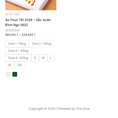
ÁO IN 1 MẶT
Áo Thun Tết 2026 – Sắc Xuân
Bính Ngọ S632
Khoảng
Được
189.000
₫
–
229.000
₫
xếp
giá:
hạng
từ
0
Size 1 <15kg
Size 2 <25kg
189.000 ₫
5
sao
đến
Size 3 < 35kg
229.000 ₫
Size 4 <40kg
S
M
L
XL
2XL
Copyright © 2025 | Powered by The Shia