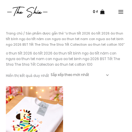
Nhảy
tới
0
₫
nội
Main
dung
Menu
Trang chủ
/ Sản phẩm được gắn thẻ “o thun tết 2026 áo tết 2026 áo thun
tết bính ngọ áo tết năm con ngựa ao thun tet nam con ngua ao tet binh
ngo 2026 BST Tết The Shia The Shia Tết Collection ao thun tet cotton 100”
o thun tết 2026 áo tết 2026 áo thun tết bính ngọ áo tết năm con
ngựa ao thun tet nam con ngua ao tet binh ngo 2026 BST Tết The
Shia The Shia Tết Collection ao thun tet cotton 100
Hiển thị kết quả duy nhất