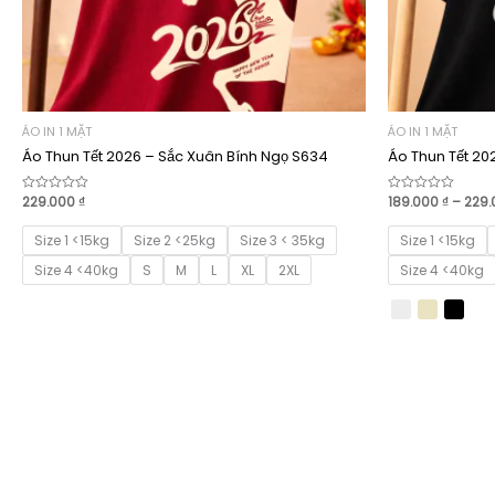
ÁO IN 1 MẶT
ÁO IN 1 MẶT
Áo Thun Tết 2026 – Sắc Xuân Bính Ngọ S634
Áo Thun Tết 20
229.000
₫
189.000
₫
–
229
Được
Được
xếp
xếp
hạng
hạng
0
0
Size 1 <15kg
Size 2 <25kg
Size 3 < 35kg
Size 1 <15kg
5
5
sao
sao
Size 4 <40kg
S
M
L
XL
2XL
Size 4 <40kg