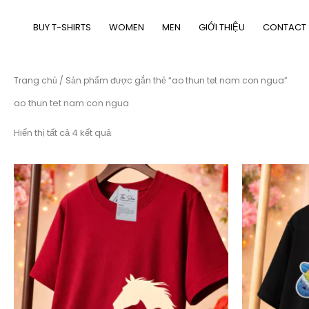
Nhảy
tới
BUY T-SHIRTS
WOMEN
MEN
GIỚI THIỆU
CONTACT
nội
dung
Trang chủ
/ Sản phẩm được gắn thẻ “ao thun tet nam con ngua”
ao thun tet nam con ngua
Đã
Hiển thị tất cả 4 kết quả
sắp
xếp
theo
mới
nhất