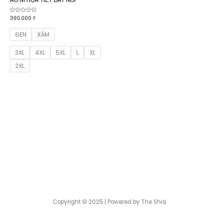
Được
390.000
₫
xếp
hạng
0
ĐEN
XÁM
5
sao
3XL
4XL
5XL
L
XL
2XL
Copyright © 2025 | Powered by The Shia