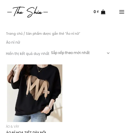
Nhảy
tới
0
₫
nội
Main
dung
Menu
Trang chủ
/ Sản phẩm được gắn thẻ “Áo nỉ nữ”
Áo nỉ nữ
Hiển thị kết quả duy nhất
ÁO & VÁY
ÁO NỈ HỌA TIẾT DÂY NỔI