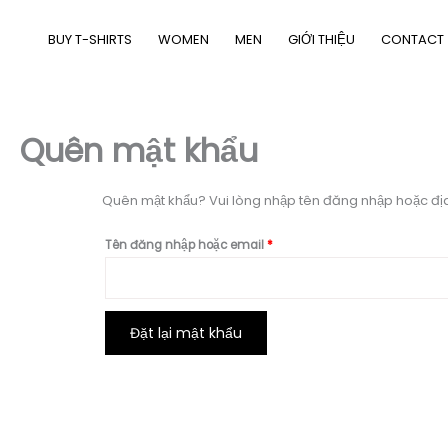
Nhảy
tới
BUY T-SHIRTS
WOMEN
MEN
GIỚI THIỆU
CONTACT
nội
dung
Quên mật khẩu
Quên mật khẩu? Vui lòng nhập tên đăng nhập hoặc địa 
Bắt
Tên đăng nhập hoặc email
*
buộc
Đặt lại mật khẩu