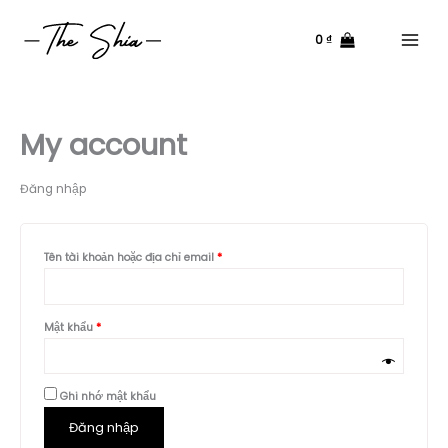
Nhảy
tới
0
₫
nội
Main
dung
Menu
My account
Đăng nhập
Bắt
Tên tài khoản hoặc địa chỉ email
*
buộc
Bắt
Mật khẩu
*
buộc
Ghi nhớ mật khẩu
Đăng nhập